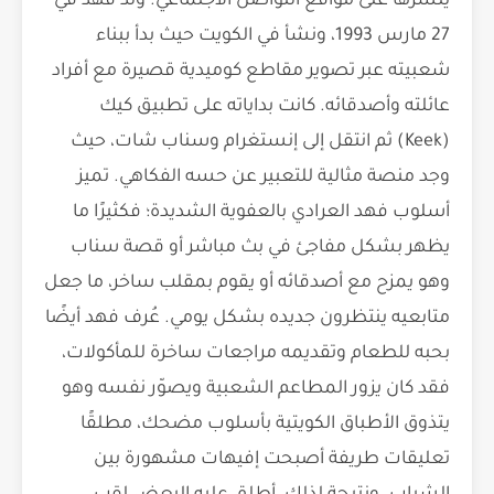
ينشرها على مواقع التواصل الاجتماعي. وُلد فهد في
27 مارس 1993، ونشأ في الكويت حيث بدأ ببناء
شعبيته عبر تصوير مقاطع كوميدية قصيرة مع أفراد
عائلته وأصدقائه. كانت بداياته على تطبيق كيك
(Keek) ثم انتقل إلى إنستغرام وسناب شات، حيث
وجد منصة مثالية للتعبير عن حسه الفكاهي. تميز
أسلوب فهد العرادي بالعفوية الشديدة؛ فكثيرًا ما
يظهر بشكل مفاجئ في بث مباشر أو قصة سناب
وهو يمزح مع أصدقائه أو يقوم بمقلب ساخر، ما جعل
متابعيه ينتظرون جديده بشكل يومي. عُرف فهد أيضًا
بحبه للطعام وتقديمه مراجعات ساخرة للمأكولات،
فقد كان يزور المطاعم الشعبية ويصوّر نفسه وهو
يتذوق الأطباق الكويتية بأسلوب مضحك، مطلقًا
تعليقات طريفة أصبحت إفيهات مشهورة بين