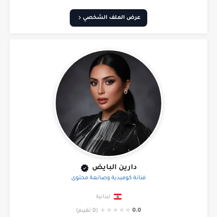
عرض الملف الشخصي
دارين البايض
فنانة كوميدية وصانعة محتوى
لبنانية
★
★
★
★
★
0.0
(0 تقييم)