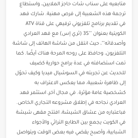
متابعيه على سناب شات حاجز الملايين، واستطاع
ترجمة هذه الشعبية إلى فرص مهنية. شارك فهد
في تقديم برنامج تلفزيوني ترفيهي على قناة ATV
الكويتية بعنوان ""3S (ثري إس) مع فهد العرادي
وأصدقائه""، حيث انتقل من شاشة الهاتف إلى شاشة
التلفزيون، وحافظ على روحه المرحة هناك أيضًا. كما
تمت استضافته في عدة برامج حوارية كضيف
للحديث عن تجربته في السوشيال ميديا وكيف تحوّل
إلى ظاهرة شعبية، مما يعكس الاعتراف به
كشخصية عامة مؤثرة. في مجال آخر، استثمر فهد
العرادي نجاحه في إطلاق مشروعه التجاري الخاص.
فباعتباره من عشاق الشيشة، افتتح مقهى شيشة
في الكويت يجمع بين الطابع التراثي والأجواء
الشبابية، وأصبح يقضي فيه بعض الوقت ويتواصل