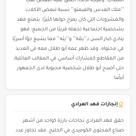
الشباب. ونتيجة لذلك، أطلق عليه البعض لقب
""ملك العدس والفيمتو"" نسبة لبعض الأكلات
والمشروبات التي كان يمزح حولها كثيرًا. يتمتع فهد
بشخصية اجتماعية تجعله قريبًا من الجميع؛ فهو
ينادي كبار السن بـ""يمّه"" و""يبّه"" مما يشيع جوًا أسريًا
في محتواه. وقد ظهر عمه أبو طلال معه في العديد
من المقاطع كمشارك أساسي في المقالب العائلية،
حتى أصبح أبو طلال شخصية محبوبة لدى الجمهور
أيضًا.
إنجازات فهد العرادي
حقق فهد العرادي نجاحات بارزة كواحد من أشهر
صناع المحتوى الكوميدي في الخليج. فقد تجاوز عدد