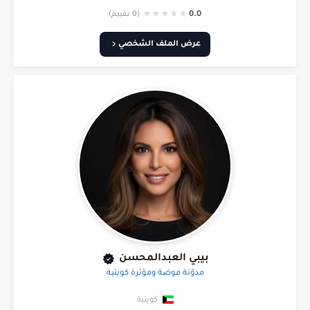
★
★
★
★
★
0.0
(0 تقييم)
عرض الملف الشخصي
بيبي العبدالمحسن
مدوّنة موضة ومؤثرة كويتية
كويتية