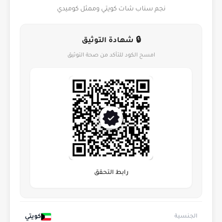
نجم سناب شات كويتي وممثل كوميدي
🔒 شهادة التوثيق
امسح الكود للتأكد من صحة التوثيق
رابط التحقق
كويتي
الجنسية