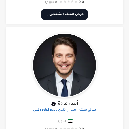
★
★
★
★
★
0.0
(0 تقييم)
عرض الملف الشخصي
أنس مروة
صانع محتوى سوري كندي ونجم إعلام رقمي
سوري