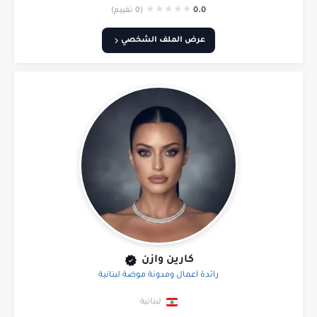
★
★
★
★
★
0.0
(0 تقييم)
عرض الملف الشخصي
كارين وازن
رائدة أعمال ومدونة موضة لبنانية
لبنانية