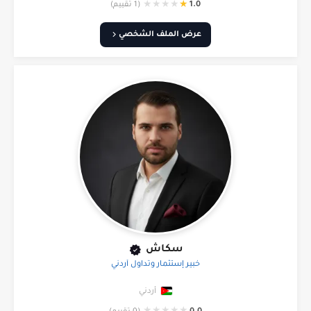
★
★
★
★
★
1.0
(1 تقييم)
عرض الملف الشخصي
سكاش
خبير إستثمار وتداول أردني
أردني