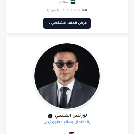
سوري
★
★
★
★
★
0.0
(0 تقييم)
عرض الملف الشخصي
لورنس المنسي
رائد أعمال وصانع محتوى أردني
أردني