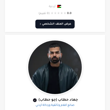
أردنية
★
★
★
★
★
0.0
(0 تقييم)
عرض الملف الشخصي
جهاد حطاب (جو حطاب)
صانع أفلام وثائقية ورحالة أردني