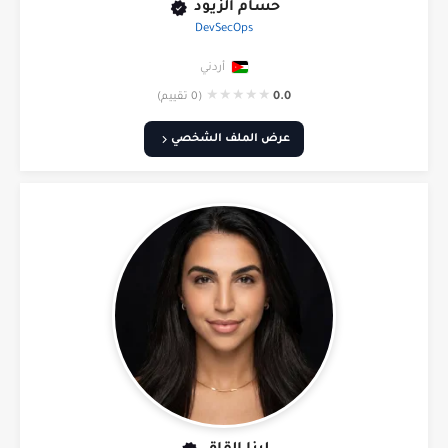
حسام الزيود
DevSecOps
أردني
★
★
★
★
★
0.0
(0 تقييم)
عرض الملف الشخصي