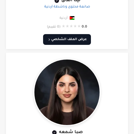
لينا القاق
صانعة محتوى وناشطة أردنية
أردنية
★
★
★
★
★
0.0
(0 تقييم)
عرض الملف الشخصي
صبا شمعه