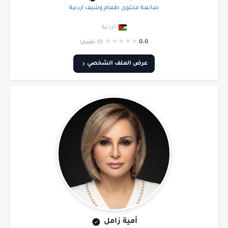
صانعة محتوى طعام وشيف أردنية
أردنية
★
★
★
★
★
0.0
(0 تقييم)
عرض الملف الشخصي
أمية زامل