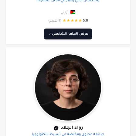
رائد أعمال أردني وخبير في مجال العقارات
أردني
★
★
★
★
★
5.0
(1 تقييم)
عرض الملف الشخصي
رواء الجلاد
صانعة محتوى ومختصة في تبسيط التكنولوجيا