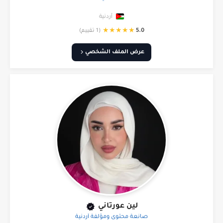
أردنية
★
★
★
★
★
5.0
(1 تقييم)
عرض الملف الشخصي
لين عورتاني
صانعة محتوى ومؤلفة أردنية