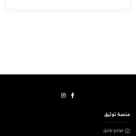
منصة توثيق
موقع توثيق