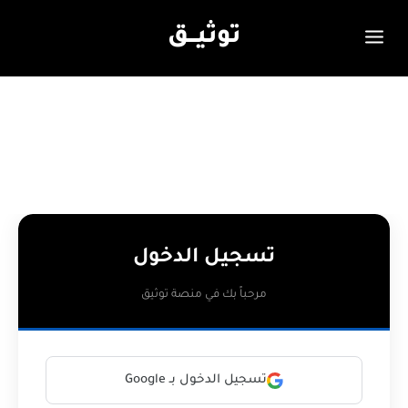
توثيـــق
تسجيل الدخول
مرحباً بك في منصة توثيق
تسجيل الدخول بـ Google