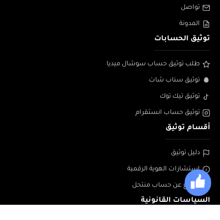
تواصل
المدونة
توثيق الحسابات
طلب توثيق حساب سوشال ميديا
توثيق سناب شات
توثيق تيك توك
توثيق حساب انستقرام
أقسام توثيق
دليل توثيق
إستشارات الهوية الرقمية
الابلاغ عن حساب منتحل
السياسات القانونية