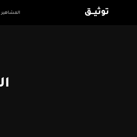
توثيـــق
المشاهير 
ال