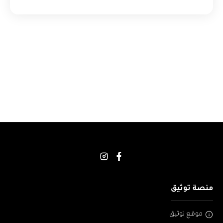
منصة توثيق
موقع توثيق