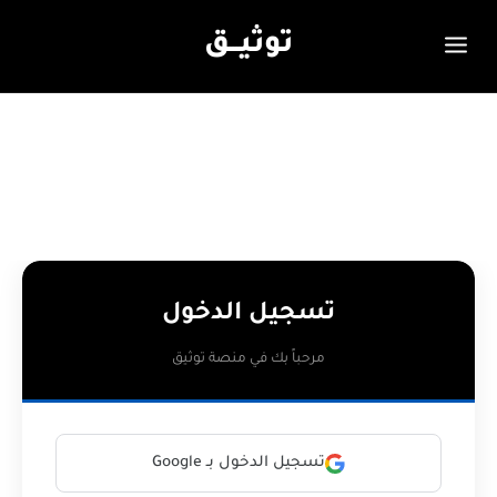
توثيـــق
تسجيل الدخول
مرحباً بك في منصة توثيق
تسجيل الدخول بـ Google