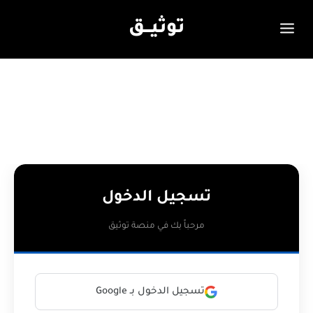
توثيـــق
تسجيل الدخول
مرحباً بك في منصة توثيق
تسجيل الدخول بـ Google