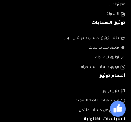
تواصل
المدونة
توثيق الحسابات
طلب توثيق حساب سوشال ميديا
توثيق سناب شات
توثيق تيك توك
توثيق حساب انستقرام
أقسام توثيق
دليل توثيق
إستشارات الهوية الرقمية
الابلاغ عن حساب منتحل
السياسات القانونية