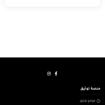
منصة توثيق
موقع توثيق