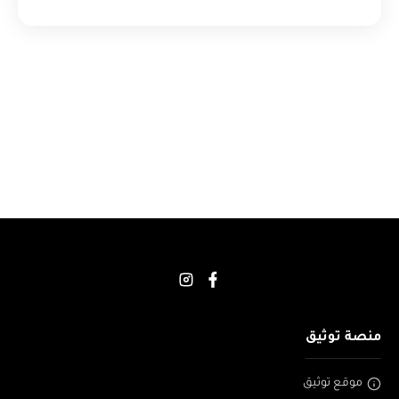
منصة توثيق
موقع توثيق