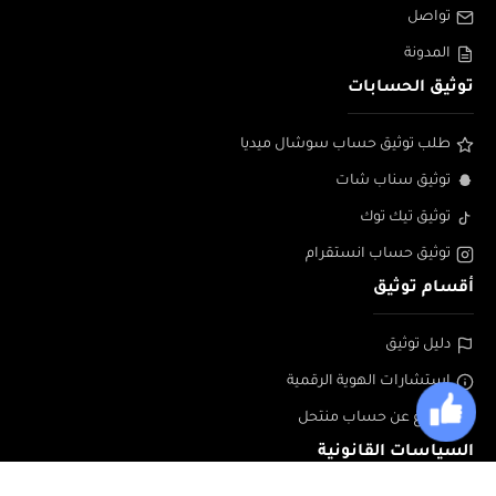
تواصل
المدونة
توثيق الحسابات
طلب توثيق حساب سوشال ميديا
توثيق سناب شات
توثيق تيك توك
توثيق حساب انستقرام
أقسام توثيق
دليل توثيق
إستشارات الهوية الرقمية
الابلاغ عن حساب منتحل
السياسات القانونية