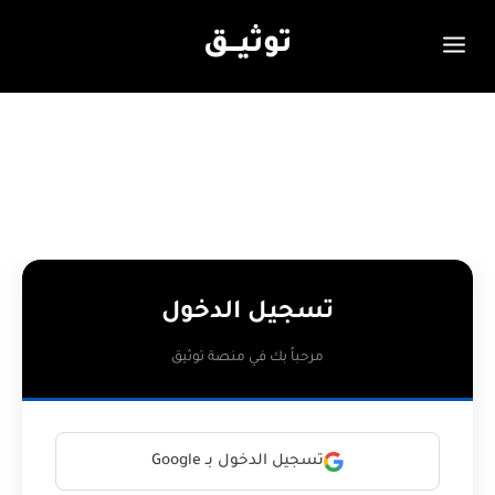
توثيـــق
تسجيل الدخول
مرحباً بك في منصة توثيق
تسجيل الدخول بـ Google