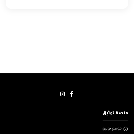
منصة توثيق
موقع توثيق