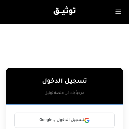
توثيـــق
تسجيل الدخول
مرحباً بك في منصة توثيق
تسجيل الدخول بـ Google