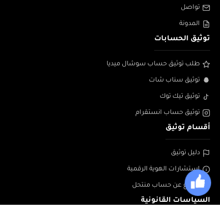
تواصل
المدونة
توثيق الحسابات
طلب توثيق حساب سوشال ميديا
توثيق سناب شات
توثيق تيك توك
توثيق حساب انستقرام
أقسام توثيق
دليل توثيق
إستشارات الهوية الرقمية
الابلاغ عن حساب منتحل
السياسات القانونية