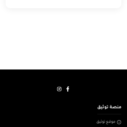
منصة توثيق
موقع توثيق