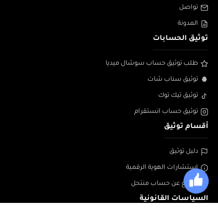
تواصل
المدونة
توثيق الحسابات
طلب توثيق حساب سوشال ميديا
توثيق سناب شات
توثيق تيك توك
توثيق حساب انستقرام
أقسام توثيق
دليل توثيق
إستشارات الهوية الرقمية
الابلاغ عن حساب منتحل
السياسات القانونية