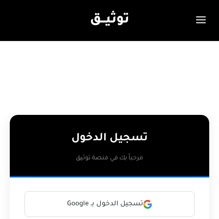
توثيـــق
تسجيل الدخول
مرحباً بك في منصة توثيق
تسجيل الدخول بـ Google