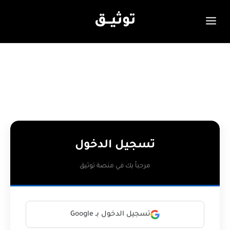
توثيـــق
تسجيل الدخول
مرحباً بك في منصة توثيق
تسجيل الدخول بـ Google