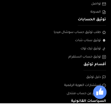
تواصل
المدونة
توثيق الحسابات
طلب توثيق حساب سوشال ميديا
توثيق سناب شات
توثيق تيك توك
توثيق حساب انستقرام
أقسام توثيق
دليل توثيق
إستشارات الهوية الرقمية
الابلاغ عن حساب منتحل
السياسات القانونية