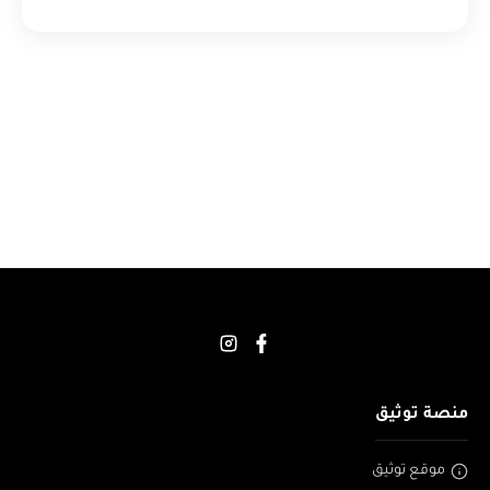
منصة توثيق
موقع توثيق