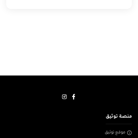
منصة توثيق
موقع توثيق