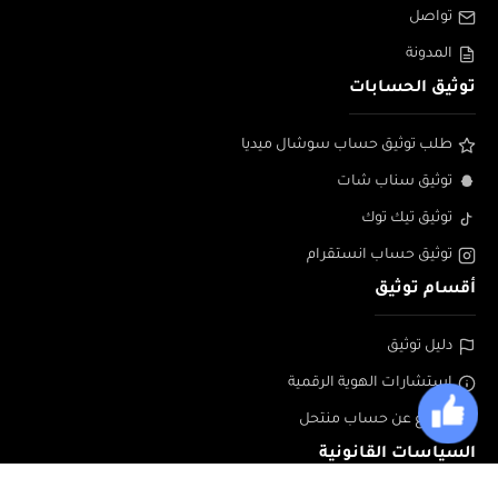
تواصل
المدونة
توثيق الحسابات
طلب توثيق حساب سوشال ميديا
توثيق سناب شات
توثيق تيك توك
توثيق حساب انستقرام
أقسام توثيق
دليل توثيق
إستشارات الهوية الرقمية
الابلاغ عن حساب منتحل
السياسات القانونية