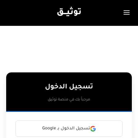
توثيـــق
تسجيل الدخول
مرحباً بك في منصة توثيق
تسجيل الدخول بـ Google