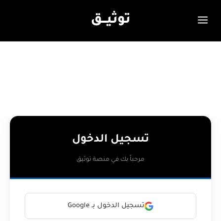
توثيـــق
تسجيل الدخول
مرحباً بك في منصة توثيق
تسجيل الدخول بـ Google