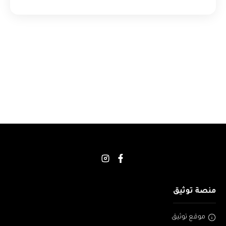
منصة توثيق
موقع توثيق