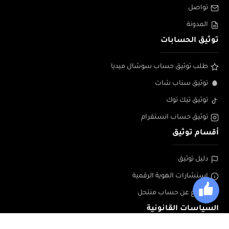
تواصل
المدونة
توثيق الحسابات
طلب توثيق حساب سوشال ميديا
توثيق سناب شات
توثيق تيك توك
توثيق حساب انستقرام
أقسام توثيق
دليل توثيق
إستشارات الهوية الرقمية
الابلاغ عن حساب منتحل
السياسات القانونية