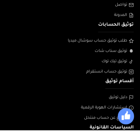
تواصل
المدونة
توثيق الحسابات
طلب توثيق حساب سوشال ميديا
توثيق سناب شات
توثيق تيك توك
توثيق حساب انستقرام
أقسام توثيق
دليل توثيق
إستشارات الهوية الرقمية
الابلاغ عن حساب منتحل
السياسات القانونية