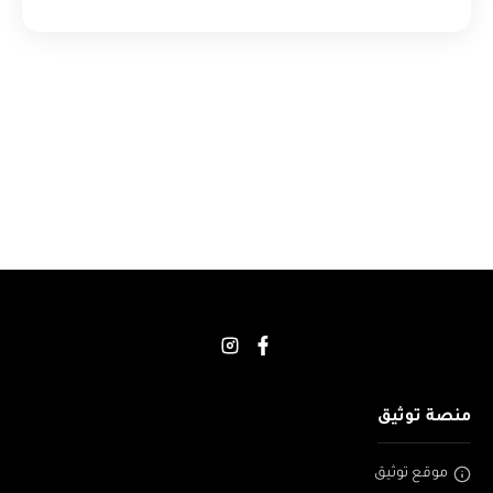
منصة توثيق
موقع توثيق