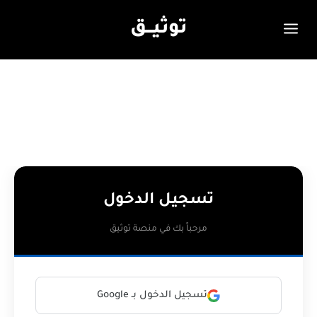
توثيـــق
تسجيل الدخول
مرحباً بك في منصة توثيق
تسجيل الدخول بـ Google