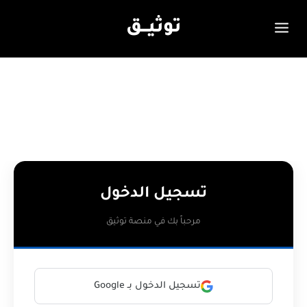
توثيـــق
تسجيل الدخول
مرحباً بك في منصة توثيق
تسجيل الدخول بـ Google