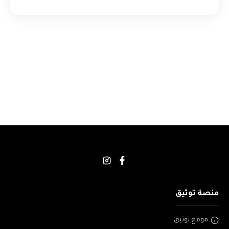
منصة توثيق
موقع توثيق