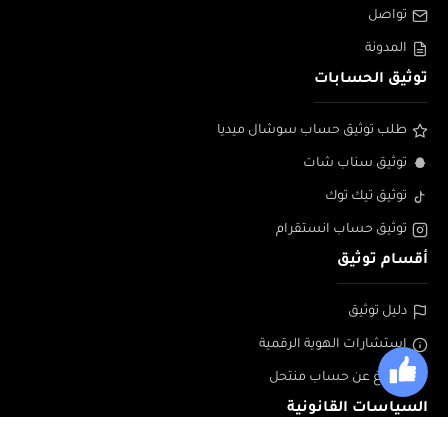
تواصل
المدونة
توثيق الحسابات
طلب توثيق حساب سوشال ميديا
توثيق سناب شات
توثيق تيك توك
توثيق حساب انستقرام
أقسام توثيق
دليل توثيق
إستشارات الهوية الرقمية
الابلاغ عن حساب منتحل
السياسات القانونية