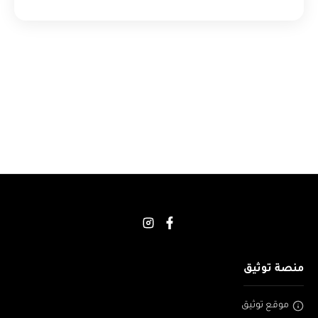
منصة توثيق
موقع توثيق