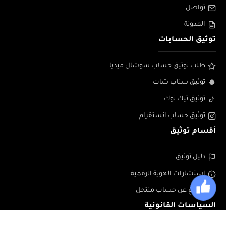
تواصل
المدونة
توثيق الحسابات
طلب توثيق حساب سوشال ميديا
توثيق سناب شات
توثيق تيك توك
توثيق حساب انستقرام
أقسام توثيق
دليل توثيق
إستشارات الهوية الرقمية
الابلاغ عن حساب منتحل
السياسات القانونية