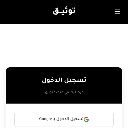
توثيـــق
تسجيل الدخول
مرحباً بك في منصة توثيق
تسجيل الدخول بـ Google