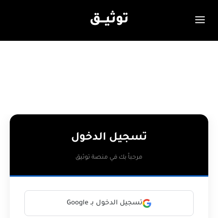
توثيـــق
تسجيل الدخول
مرحباً بك في منصة توثيق
تسجيل الدخول بـ Google