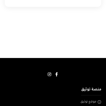
منصة توثيق
موقع توثيق