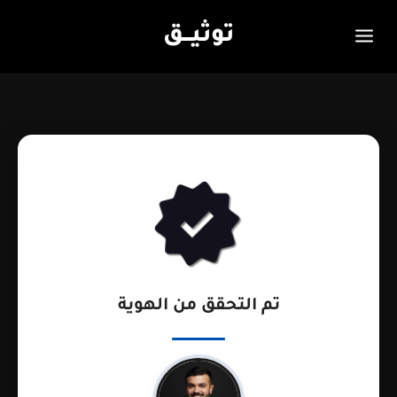
توثيـــق
تم التحقق من الهوية