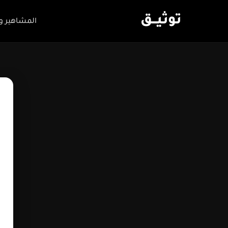
توثيـــق
المشاهير و