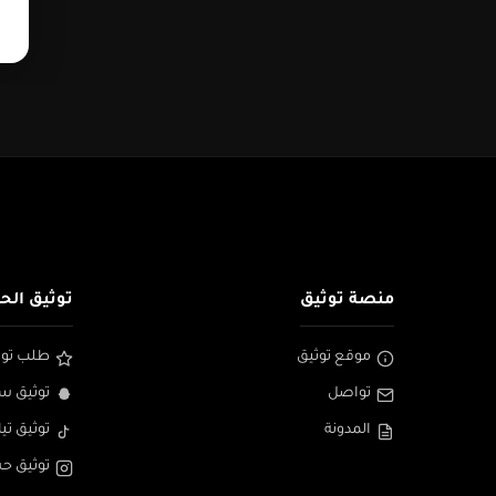
منصة توثيق
توثيق الح
موقع توثيق
طلب توث
تواصل
توثيق س
المدونة
توثيق تي
توثيق ح