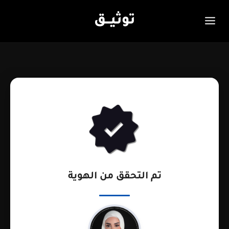
توثيـــق
تم التحقق من الهوية