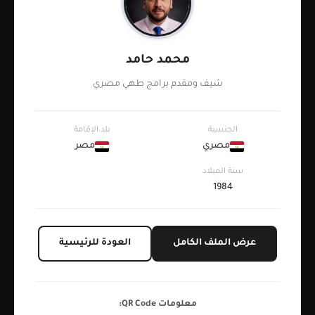
محمد حامد
شيف ومقدم برامج طهي مصري
الجنسية
بلد الإقامة
مصري
مصر
سنة الميلاد
1984
عرض الملف الكامل
العودة للرئيسية
معلومات QR Code: