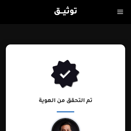
توثيـــق
تم التحقق من الهوية