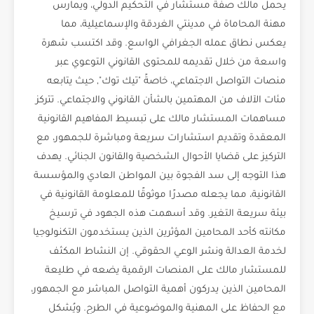
يحمل مالك صفة مستشار في التحكيم الدولي، ويمارس
مهنة المحاماة في مدينتي الغردقة والإسماعيلية، مما
يعكس نطاق عمله الجغرافي الواسع. وقد اكتسب شهرة
واسعة من خلال تقديمه للمحتوى القانوني التوعوي عبر
منصات التواصل الاجتماعي، خاصةً "تيك توك", حيث يتابعه
مئات الآلاف من المهتمين بالشأن القانوني والاجتماعي. تتركز
مساهمات المستشار مالك على تبسيط المفاهيم القانونية
المعقدة وتقديم استشارات سريعة ومباشرة للجمهور، مع
التركيز على قضايا الأحوال الشخصية والقانون الجنائي. يهدف
هذا التوجه إلى سد الفجوة بين المواطن العادي والمؤسسة
القانونية، مما يجعله مصدرًا موثوقًا للمعلومة القانونية في
بيئة سريعة التغير. وقد أسهمت هذه الجهود في ترسيخ
مكانته كأحد المحامين المؤثرين الذين يستخدمون التكنولوجيا
لخدمة العدالة ونشر الوعي الحقوقي. إن النشاط المكثف
للمستشار مالك على المنصات الرقمية يضعه في طليعة
المحامين الذين يدركون أهمية التواصل المباشر مع الجمهور،
مع الحفاظ على المهنية والموضوعية في الطرح. ويُشكل