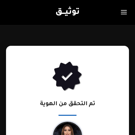
توثيـــق
تم التحقق من الهوية