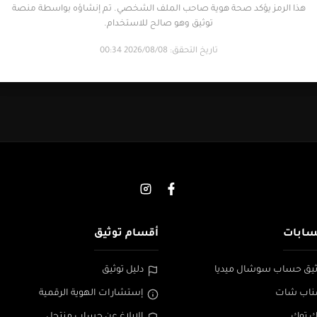
هذا الرمز يؤكد صحة هوية صاحب الملف الشخصي. تم إنشاؤه بواسطة منصة
توثيق وهو صالح للاستخدام.
تاريخ التحقق: 2026/08/08 00:34
سابات
أقسام توثيق
يق حساب سوشال ميديا
دليل توثيق
ناب شات
إستشارات الهوية الرقمية