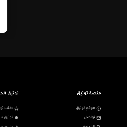
منصة توثيق
توثيق الح
موقع توثيق
طلب توث
تواصل
توثيق س