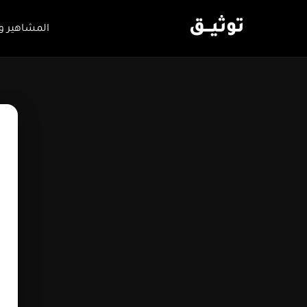
توثيـــق
المشاهير و