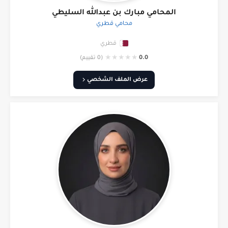
المحامي مبارك بن عبدالله السليطي
محامي قطري
قطري
★
★
★
★
★
0.0
(0 تقييم)
عرض الملف الشخصي