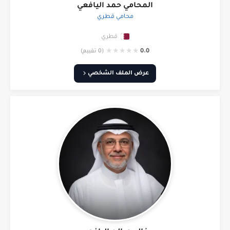
المحامي حمد اليافعي
محامي قطري
قطري
★
★
★
★
★
0.0
(0 تقييم)
عرض الملف الشخصي