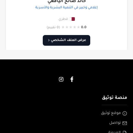
خالد صالح اليافعي
إعلامي وخبير في التنمية البشرية والأسرية
قطري
★
★
★
★
★
0.0
(0 تقييم)
عرض الملف الشخصي
منصة توثيق
موقع توثيق
تواصل
المدونة