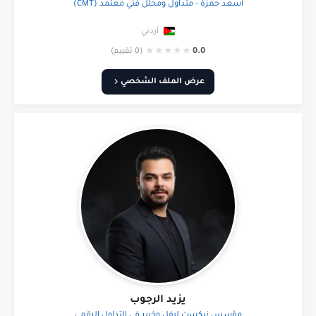
أسعد حمزة - متداول ومحلل فني معتمد (CMT)
أردني
★
★
★
★
★
0.0
(0 تقييم)
عرض الملف الشخصي
يزيد الرجوب
مؤسس نيكست ليفل وخبير في التداول الرقمي