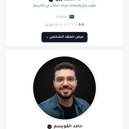
طبيب مخ وأعصاب ورائد أعمال في الكريبتو
سعودي
★
★
★
★
★
0.0
(0 تقييم)
عرض الملف الشخصي
حامد القويسم