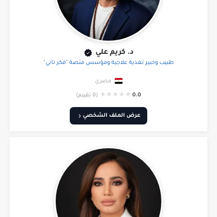
د. كريم علي
طبيب وخبير تغذية علاجية ومؤسس منصة "فكر تاني"
مصري
★
★
★
★
★
0.0
(0 تقييم)
عرض الملف الشخصي