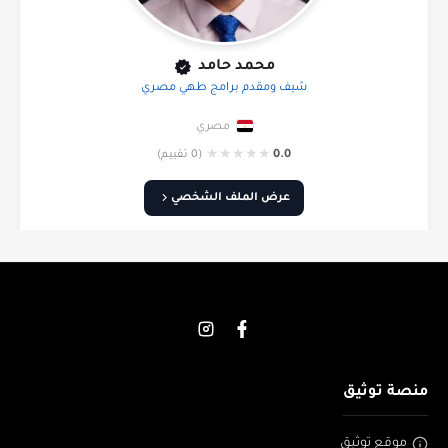
محمد حامد
شيف ومقدم برامج طهي مصري
مصري
★
★
★
★
★
0.0
(0 تقييم)
عرض الملف الشخصي
منصة توثيق
موقع توثيق