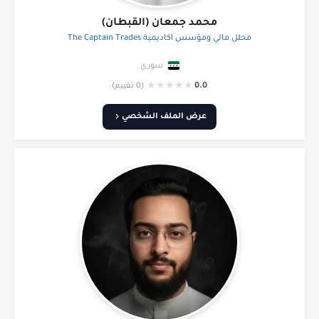
محمد جمعان (القبطان)
محلل مالي ومؤسس أكاديمية The Captain Trades
سوري
★
★
★
★
★
0.0
(0 تقييم)
عرض الملف الشخصي