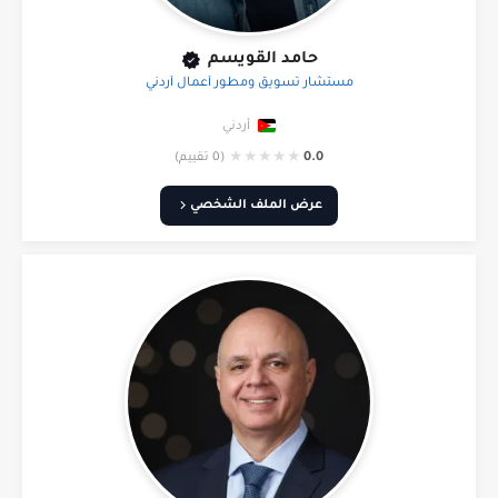
حامد القويسم
مستشار تسويق ومطور أعمال أردني
أردني
★
★
★
★
★
0.0
(0 تقييم)
عرض الملف الشخصي