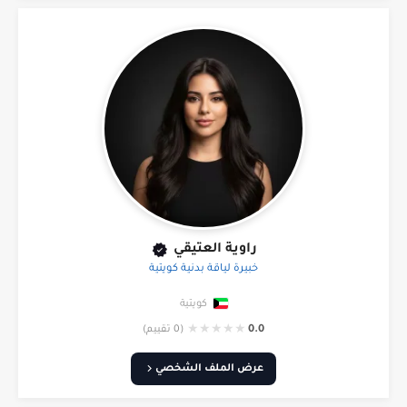
راوية العتيقي
خبيرة لياقة بدنية كويتية
كويتية
★
★
★
★
★
0.0
(0 تقييم)
عرض الملف الشخصي