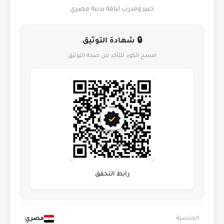
خبير ومدرب لياقة بدنية مصري
🔒 شهادة التوثيق
امسح الكود للتأكد من صحة التوثيق
رابط التحقق
مصري
الجنسية