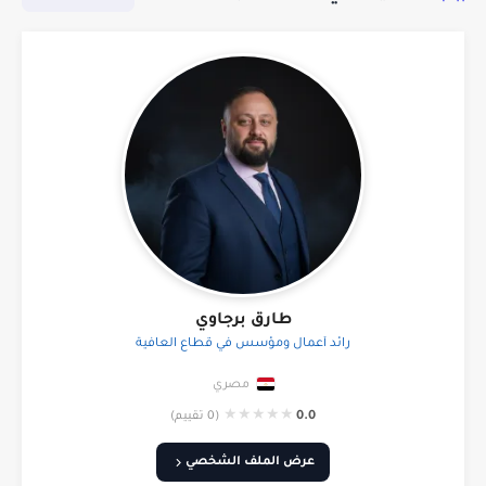
طارق برجاوي
رائد أعمال ومؤسس في قطاع العافية
مصري
★
★
★
★
★
0.0
(0 تقييم)
عرض الملف الشخصي