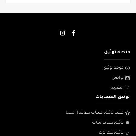
منصة توثيق
موقع توثيق
تواصل
المدونة
توثيق الحسابات
طلب توثيق حساب سوشال ميديا
توثيق سناب شات
توثيق تيك توك