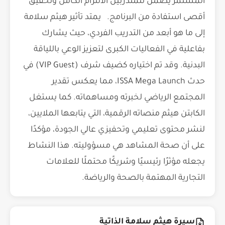
المستمر يضمن للمتدربين الالتزام الكامل وتحقيق
أقصى استفادة من البرنامج. يمتد تأثير هيثم سلامة
إلى ما هو أبعد من التدريب الفردي، حيث يشارك
بفاعلية في الفعاليات الكبرى لتعزيز الوعي باللياقة
البدنية. وقد تم اختياره كضيف شرف (VIP Guest) في
حدث ISSA Mega Launch، مما يعكس تقدير
المجتمع الرياضي لخبرته ومساهماته. كما يستغل
الكابتن هيثم منصاته الرقمية، التي يتابعها الملايين،
لنشر محتوى تعليمي وتحفيزي عالي الجودة، مؤكدًا
على أن صحة المشاهد هي مسؤوليته. هذا النشاط
يجعله مؤثرًا رئيسيًا وشريكًا محتملًا للعلامات
التجارية المهتمة بالصحة والرياضة.
سيرة هيثم سلامة الذاتية