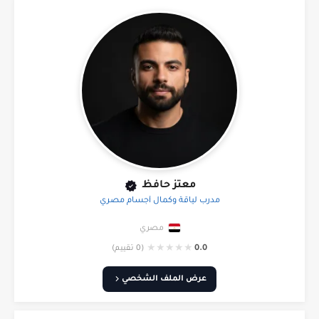
معتز حافظ
مدرب لياقة وكمال أجسام مصري
مصري
★
★
★
★
★
0.0
(0 تقييم)
عرض الملف الشخصي