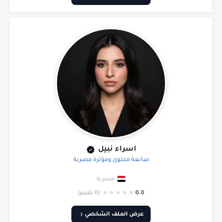
اسراء نبيل
صانعة محتوى ومؤثرة مصرية
مصرية
★
★
★
★
★
0.0
(0 تقييم)
عرض الملف الشخصي