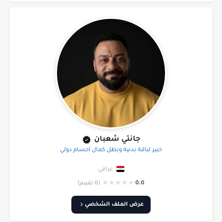
جانتي شعبان
خبير لياقة بدنية وبطل كمال أجسام دولي
عراقي
★
★
★
★
★
0.0
(0 تقييم)
عرض الملف الشخصي