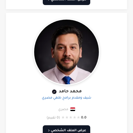
محمد حامد
شيف ومقدم برامج طهي مصري
مصري
★
★
★
★
★
0.0
(0 تقييم)
عرض الملف الشخصي