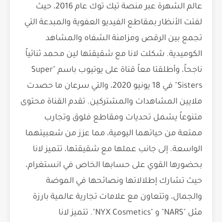
عالم الشهرة عبر منصة تيك توك عام 2016، حيث
لفتت الأنظار بمقاطع الفيديو العفوية والمبدعة التي
تجمع بين الرقص ومزامنة الشفاه والمشاهد
الكوميدية. شكلت لانا مع شقيقتها لين محمد ثنائياً
ناجحاً، وأطلقتا معاً قناة على يوتيوب باسم "Super
Sisters" في 18 يونيو 2020، والتي سرعان ما حصدت
ملايين المشاهدات والمشتركين. تقدم القناة محتوى
متنوعاً يشمل تحديات ومقاطع فلوق وتجارب
ممتعة من حياتهما اليومية، مما عزز من شعبيتهما
الواسعة. إلى جانب عملها مع شقيقتها، تتميز لانا
بحضورها القوي على حسابها الخاص في انستغرام،
حيث تشارك إطلالاتها ونصائحها في الموضة
والجمال، وتتعاون مع علامات تجارية عالمية بارزة
مثل "NARS" و "NYX Cosmetics". تتميز لانا