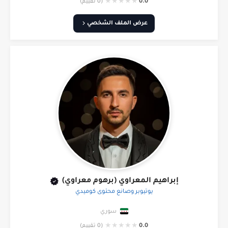
★
★
★
★
★
0.0
(0 تقييم)
عرض الملف الشخصي
إبراهيم المعراوي (برهوم معراوي)
يوتيوبر وصانع محتوى كوميدي
سوري
★
★
★
★
★
0.0
(0 تقييم)