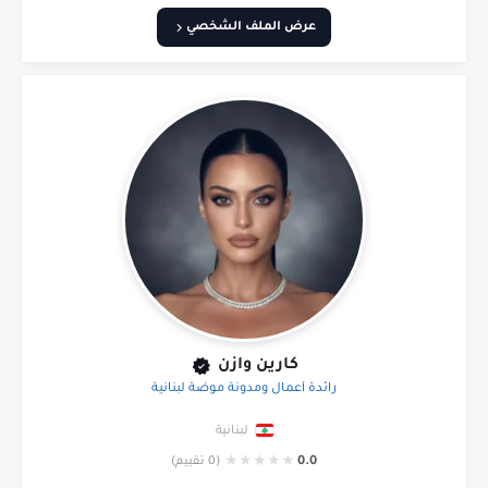
عرض الملف الشخصي
كارين وازن
رائدة أعمال ومدونة موضة لبنانية
لبنانية
★
★
★
★
★
0.0
(0 تقييم)