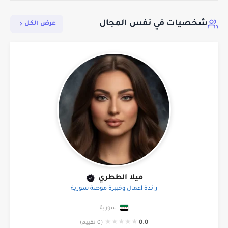
شخصيات في نفس المجال
عرض الكل
ميلا الططري
رائدة أعمال وخبيرة موضة سورية
سورية
★
★
★
★
★
0.0
(0 تقييم)