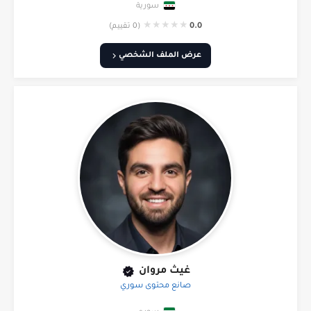
سورية
★
★
★
★
★
0.0
(0 تقييم)
عرض الملف الشخصي
غيث مروان
صانع محتوى سوري