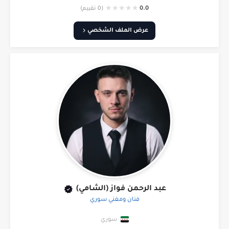
★
★
★
★
★
0.0
(0 تقييم)
عرض الملف الشخصي
عبد الرحمن فواز (الشامي)
فنان ومغني سوري
سوري