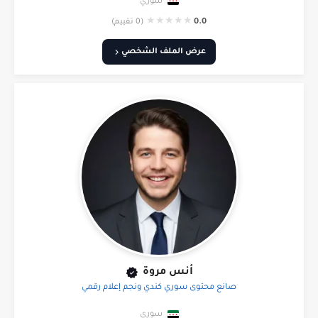
سوري
★
★
★
★
★
0.0
(0 تقييم)
عرض الملف الشخصي
أنس مروة
صانع محتوى سوري كندي ونجم إعلام رقمي
سوري