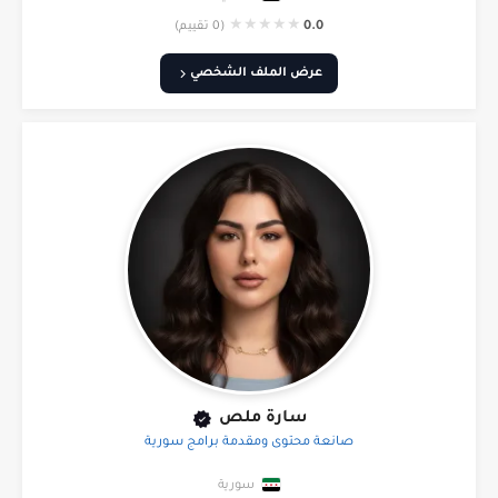
★
★
★
★
★
0.0
(0 تقييم)
عرض الملف الشخصي
سارة ملص
صانعة محتوى ومقدمة برامج سورية
سورية