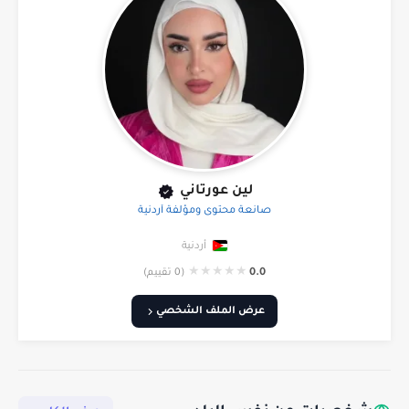
لين عورتاني
صانعة محتوى ومؤلفة أردنية
أردنية
★
★
★
★
★
0.0
(0 تقييم)
عرض الملف الشخصي