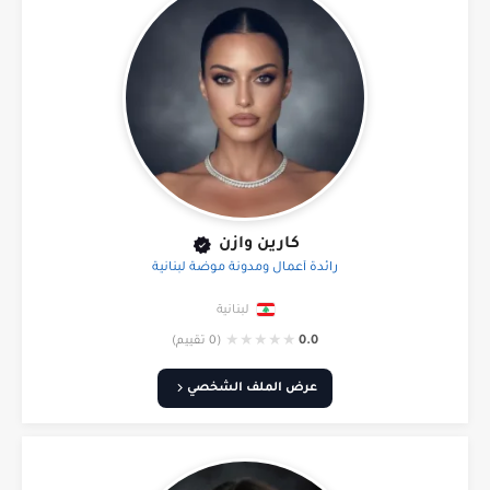
كارين وازن
رائدة أعمال ومدونة موضة لبنانية
لبنانية
★
★
★
★
★
0.0
(0 تقييم)
عرض الملف الشخصي