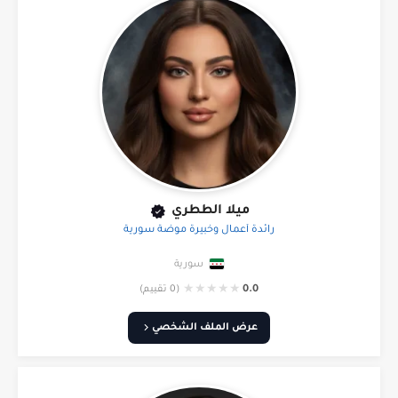
ميلا الططري
رائدة أعمال وخبيرة موضة سورية
سورية
★
★
★
★
★
0.0
(0 تقييم)
عرض الملف الشخصي