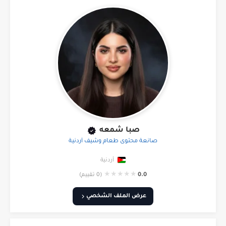
صبا شمعه
صانعة محتوى طعام وشيف أردنية
أردنية
★
★
★
★
★
0.0
(0 تقييم)
عرض الملف الشخصي