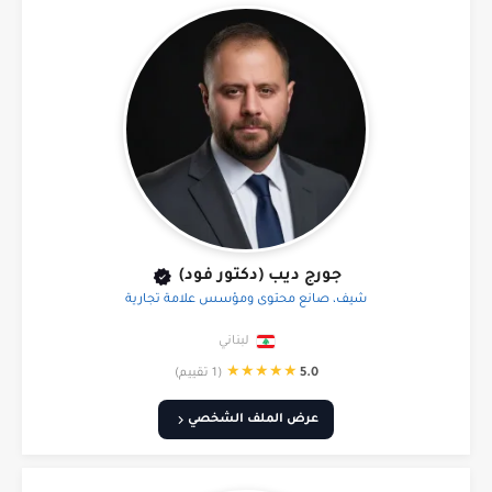
جورج ديب (دكتور فود)
شيف، صانع محتوى ومؤسس علامة تجارية
لبناني
★
★
★
★
★
5.0
(1 تقييم)
عرض الملف الشخصي