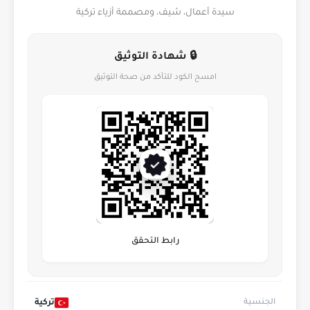
سيدة أعمال، شيف، ومصممة أزياء تركية
🔒 شهادة التوثيق
امسح الكود للتأكد من صحة التوثيق
رابط التحقق
تركية
الجنسية