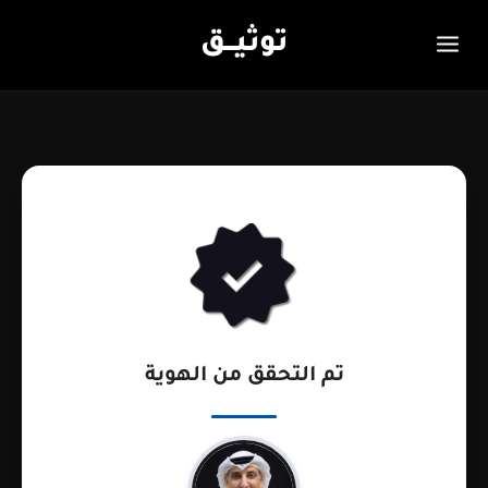
توثيـــق
تم التحقق من الهوية