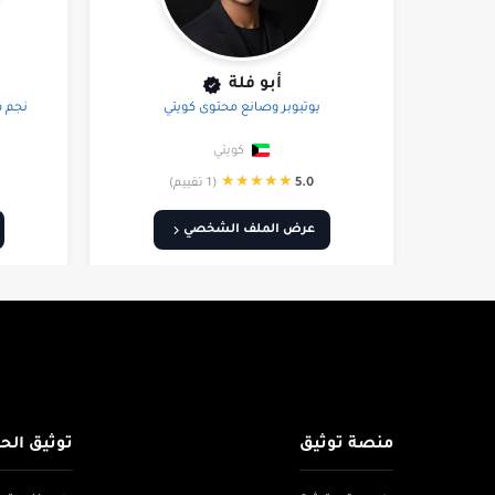
أبو فلة
يوتيوبر وصانع محتوى كويتي
نجم س
كويتي
★
★
★
★
★
5.0
(1 تقييم)
عرض الملف الشخصي
منصة توثيق
توثيق الح