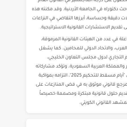
رته العلمية بالحصول على درجة الماجستير في القانون العام
ط في عمّان عام 2011، وهو حالياً باحث دكتوراه في الجامعة الأردنية. وقد مكنته هذه
ات دقيقة وحساسة، أبرزها التقاضي في النزاعات
ى تقديم الاستشارات القانونية الاستراتيجية.
لة في عدد من الهيئات القانونية المرموقة،
لعرب، والاتحاد الدولي للمحامين. كما يشغل
يم التجاري لدول مجلس التعاون الخليجي،
 والمملكة العربية السعودية. وتؤكد مشاركاته
المستمرة في المؤتمرات والملتقيات القانونية الدولية، مثل "أيام مسقط للتحكيم 2025"، التزامه بمواكبة
كمرجع قانوني موثوق به في فض المنازعات على
تقديم حلول قانونية مبتكرة ومصممة خصيصاً
لمشهد القانوني الكويتي.