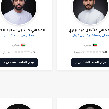
محامي مشعل عبدالباري
المحامي خالد بن سعيد ال
محاي ومستشار قانوني كويتي
محامي في سلطنة عمان
كويتي
عُماني
★
★
★
★
★
★
★
★
★
★
0.0
(0 تقييم)
0.0
(0 تقييم)
عرض الملف الشخصي
عرض الملف الشخصي