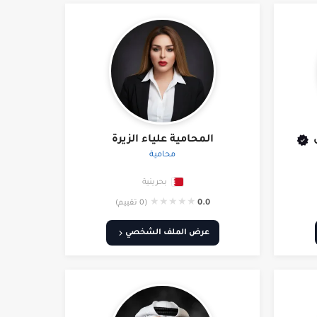
المحامية علياء الزيرة
محامية
بحرينية
★
★
★
★
★
0.0
(0 تقييم)
عرض الملف الشخصي