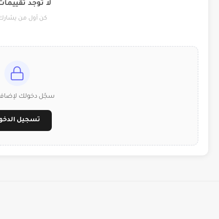
لا توجد تقييمات
كن أول من يشارك 
سجّل دخولك لإضافة
تسجيل الدخو