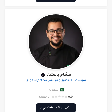
هشام باعشن
شيف، صانع محتوى ومؤسس مطاعم سعودي
سعودي
★
★
★
★
★
0.0
(0 تقييم)
عرض الملف الشخصي