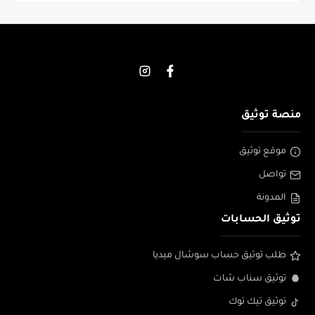
منصة توثيق
موقع توثيق
تواصل
المدونة
توثيق الحسابات
طلب توثيق حساب سوشال ميديا
توثيق سناب شات
توثيق تيك توك