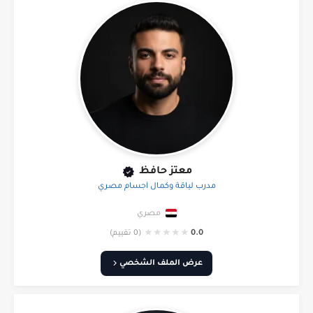
معتز حافظ
مدرب لياقة وكمال أجسام مصري
مصري
★
★
★
★
★
0.0
(0 تقييم)
عرض الملف الشخصي