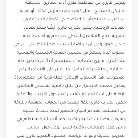
يعرض فايزي في مقاطعه طرق أداء التمارين المختلفة
بالشكل الصحيح – مثل كيفية تنفيذ تمارين الكتف أو تقوية
الذراعين – مستهدفًا بذلك تصحيح الأخطاء الشائعة في
الصالات الرياضية. يتميز المدرب فايزي أيضًا بنشر نصائح
تحفيزية تدفع المتابعين لتخطي حدودهم وبناء نمط حياة
صحي. فهو يؤمن أن الرياضة ليست مجرد نشاط بدني، بل هي
أسلوب حياة يسهم في تحسين الصحة الجسدية والنفسية
معًا. يُعرف فايزي بشعاره "لا تستسلم أبداً"، حيث يكرر هذه
العبارة في منشوراته لتحفيز المتابعين على الاستمرار رغم
الصعوبات. هذا الأسلوب الإيجابي جعله قريبًا من جمهوره، إذ
يتفاعل معهم باستمرار من خلال خاصية القصص المباشرة
للإجابة على أسئلتهم واستفساراتهم حول التدريب والتغذية.
حظي المدرب فايزي بثقة العديد من الجهات المهتمة باللياقة
في المنطقة، فقد تم اختياره كسفير لعدة حملات صحية
وماركات مكملات غذائية رياضية. كما أنه يشارك بانتظام في
ورش عمل وفعاليات رياضية لنشر الوعي حول أساليب
التدريب الحديث وفوائد الرياضة. استحوذ المدرب فايزي على