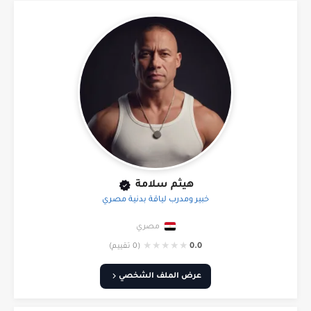
هيثم سلامة
خبير ومدرب لياقة بدنية مصري
مصري
★
★
★
★
★
0.0
(0 تقييم)
عرض الملف الشخصي