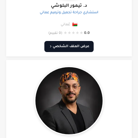
د. تيمور البلوشي
استشاري جراحة تجميل وترميم عماني
عُماني
★
★
★
★
★
0.0
(0 تقييم)
عرض الملف الشخصي