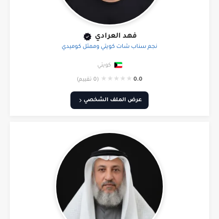
فهد العرادي
نجم سناب شات كويتي وممثل كوميدي
كويتي
★
★
★
★
★
0.0
(0 تقييم)
عرض الملف الشخصي