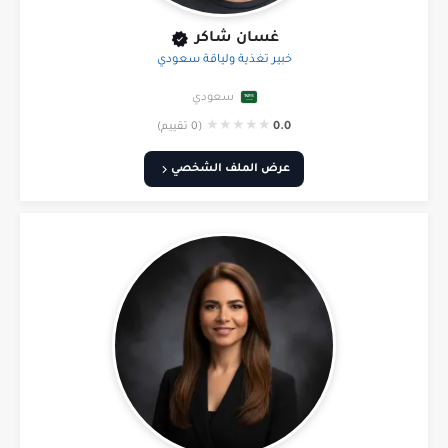
غسان شاكر
خبير تغذية ولياقة سعودي
سعودي
★
★
★
★
★
0.0
(0 تقييم)
عرض الملف الشخصي