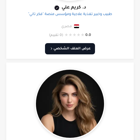
د. كريم علي
طبيب وخبير تغذية علاجية ومؤسس منصة "فكر تاني"
مصري
★
★
★
★
★
0.0
(0 تقييم)
عرض الملف الشخصي