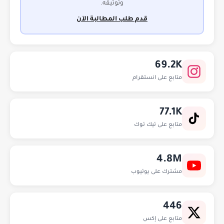
وتوثيقه.
قدم طلب المطالبة الآن
69.2K
متابع على انستقرام
77.1K
متابع على تيك توك
4.8M
مشترك على يوتيوب
446
متابع على إكس