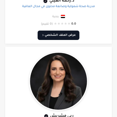
د.رحمة الغيلي
مدربة صحة شمولية وصانعة محتوى في مجال العافية
يمنية
★
★
★
★
★
0.0
(0 تقييم)
عرض الملف الشخصي
ربى مشربش