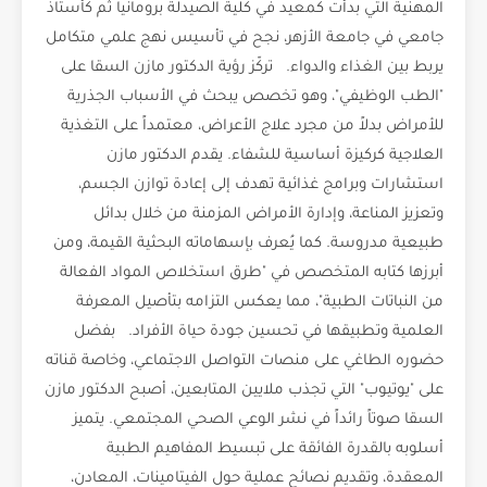
المهنية التي بدأت كمعيد في كلية الصيدلة برومانيا ثم كأستاذ
جامعي في جامعة الأزهر، نجح في تأسيس نهج علمي متكامل
يربط بين الغذاء والدواء. تركّز رؤية الدكتور مازن السقا على
"الطب الوظيفي"، وهو تخصص يبحث في الأسباب الجذرية
للأمراض بدلاً من مجرد علاج الأعراض، معتمداً على التغذية
العلاجية كركيزة أساسية للشفاء. يقدم الدكتور مازن
استشارات وبرامج غذائية تهدف إلى إعادة توازن الجسم،
وتعزيز المناعة، وإدارة الأمراض المزمنة من خلال بدائل
طبيعية مدروسة. كما يُعرف بإسهاماته البحثية القيمة، ومن
أبرزها كتابه المتخصص في "طرق استخلاص المواد الفعالة
من النباتات الطبية"، مما يعكس التزامه بتأصيل المعرفة
العلمية وتطبيقها في تحسين جودة حياة الأفراد. بفضل
حضوره الطاغي على منصات التواصل الاجتماعي، وخاصة قناته
على "يوتيوب" التي تجذب ملايين المتابعين، أصبح الدكتور مازن
السقا صوتاً رائداً في نشر الوعي الصحي المجتمعي. يتميز
أسلوبه بالقدرة الفائقة على تبسيط المفاهيم الطبية
المعقدة، وتقديم نصائح عملية حول الفيتامينات، المعادن،