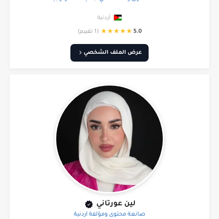
أردنية
★
★
★
★
★
5.0
(1 تقييم)
عرض الملف الشخصي
لين عورتاني
صانعة محتوى ومؤلفة أردنية