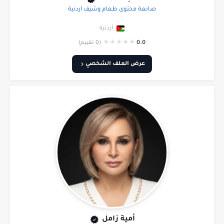
صانعة محتوى طعام وشيف أردنية
أردنية
★
★
★
★
★
0.0
(0 تقييم)
عرض الملف الشخصي
أمية زامل