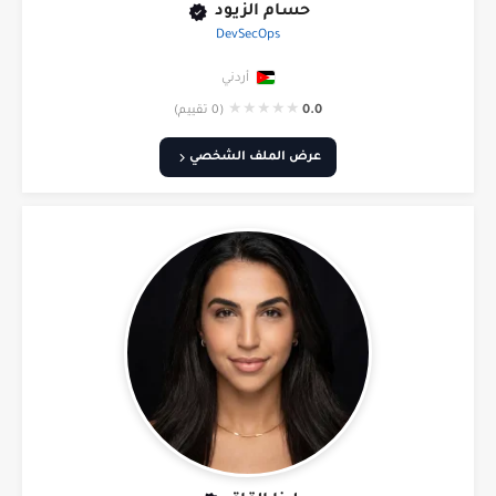
حسام الزيود
DevSecOps
أردني
★
★
★
★
★
0.0
(0 تقييم)
عرض الملف الشخصي