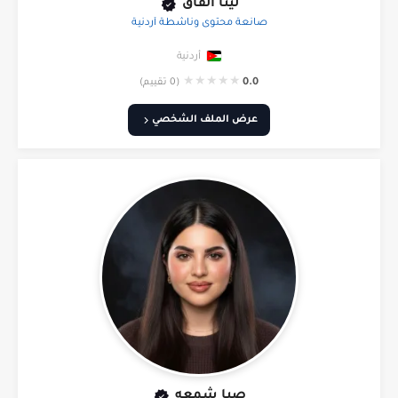
لينا القاق
صانعة محتوى وناشطة أردنية
أردنية
★
★
★
★
★
0.0
(0 تقييم)
عرض الملف الشخصي
صبا شمعه