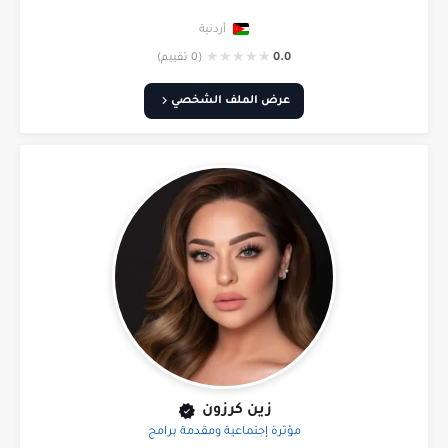
أردنية
★
★
★
★
★
0.0
(0 تقييم)
عرض الملف الشخصي
زين كرزون
مؤثرة إجتماعية ومقدمة برامج