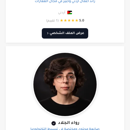
رائد أعمال أردني وخبير في مجال العقارات
أردني
★
★
★
★
★
5.0
(1 تقييم)
عرض الملف الشخصي
رواء الجلاد
صانعة محتوى ومختصة في تبسيط التكنولوجيا