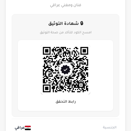
فنان ومغني عراقي
🔒 شهادة التوثيق
امسح الكود للتأكد من صحة التوثيق
رابط التحقق
عراقي
الجنسية