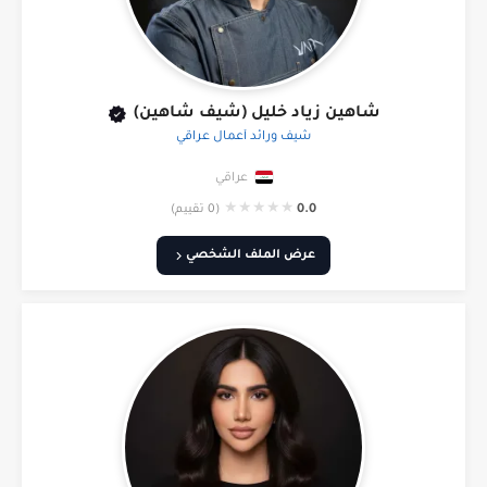
شاهين زياد خليل (شيف شاهين)
شيف ورائد أعمال عراقي
عراقي
★
★
★
★
★
0.0
(0 تقييم)
عرض الملف الشخصي