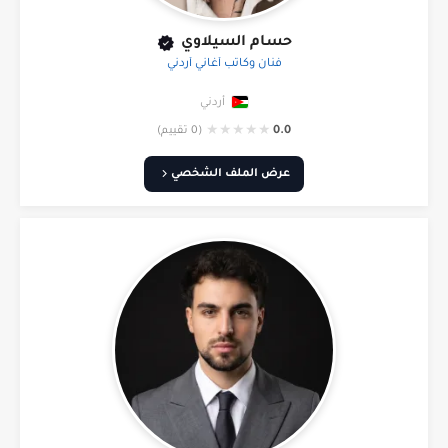
حسام السيلاوي
فنان وكاتب أغاني أردني
أردني
★
★
★
★
★
0.0
(0 تقييم)
عرض الملف الشخصي