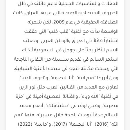
الحفلات والمناسبات المحلية لدعم عائلته في ظل
الظروف الاقتصادية الصعبة التي مر بها العراق. كانت
انطلاقته الحقيقية في عام 2009، لكن شهرته
الواسعة بدأت مع أغنية "قلب قلب" التي حققت
انتشاراً هائلاً في العراق والوطن العربي، وجعلته
الاسم الأكثر بحثاً على جوجل في السعودية آنذاك.
استمر السالم في تقديم سلسلة من الأغاني الناجحة
التي رسخت مكانته كنجم في سماء الأغنية الشبابية،
ومن أبرزها "نعم انته"، "أنا البصمة"، و"اعوف الدنيا".
تعاون مع العديد من الفنانين العرب مثل نور الزين
في أغنية "الله وياه"، والفنانة المصرية أمينة في "مزة
مصرية"، وهيلي لوف في "مشتاقلك". أصدر محمد
السالم عدة ألبومات ناجحة خلال مسيرته، منها "نعم
انته" (2016)، "أنا البصمة" (2017)، و"ماسة" (2022)