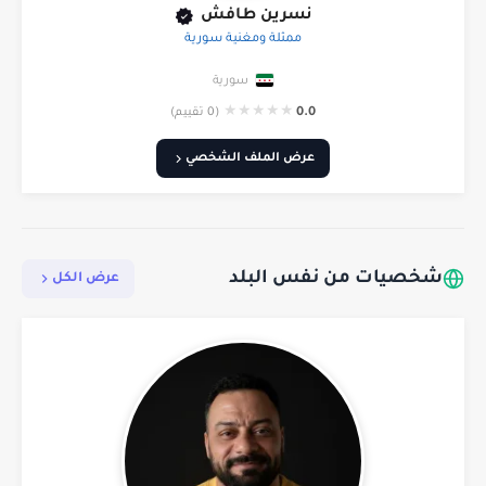
نسرين طافش
ممثلة ومغنية سورية
سورية
★
★
★
★
★
0.0
(0 تقييم)
عرض الملف الشخصي
شخصيات من نفس البلد
عرض الكل