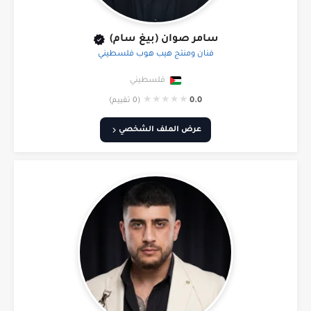
سامر صوان (بيغ سام)
فنان ومنتج هيب هوب فلسطيني
فلسطيني
★
★
★
★
★
0.0
(0 تقييم)
عرض الملف الشخصي