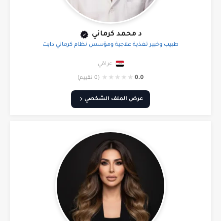
د محمد كرماني
طبيب وخبير تغذية علاجية ومؤسس نظام كرماني دايت
عراقي
★
★
★
★
★
0.0
(0 تقييم)
عرض الملف الشخصي