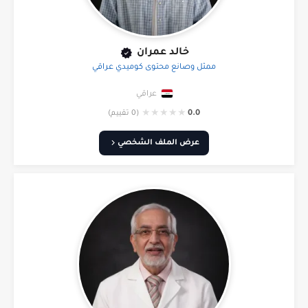
خالد عمران
ممثل وصانع محتوى كوميدي عراقي
عراقي
★
★
★
★
★
0.0
(0 تقييم)
عرض الملف الشخصي