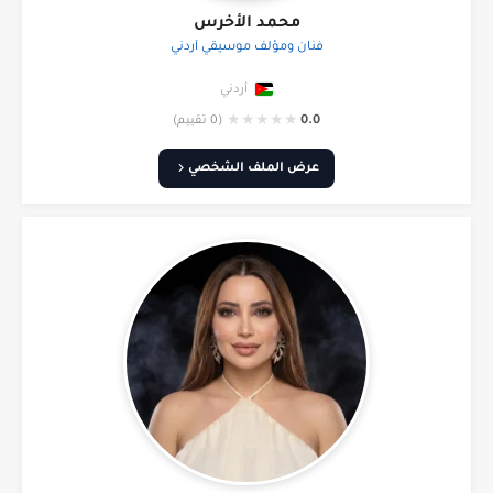
محمد الأخرس
فنان ومؤلف موسيقي أردني
أردني
★
★
★
★
★
0.0
(0 تقييم)
عرض الملف الشخصي