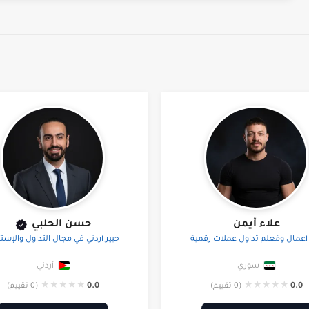
علاء أيمن
حسن الحلبي
 أعمال ومُعلّم تداول عملات رقمية
خبير أردني في مجال التداول والإستث
سوري
أردني
★
★
★
★
★
★
★
★
★
★
0.0
(0 تقييم)
0.0
(0 تقييم)