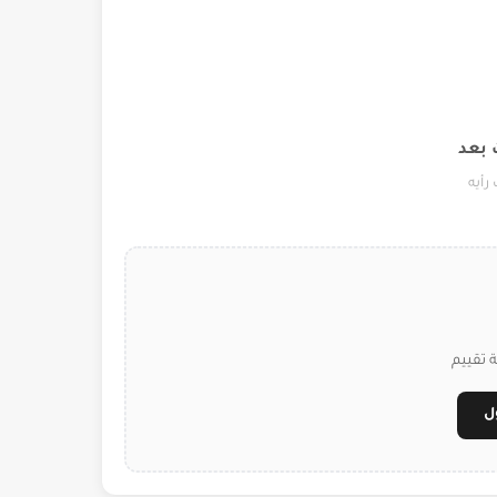
 بعد
رأيه
 تقييم
ل