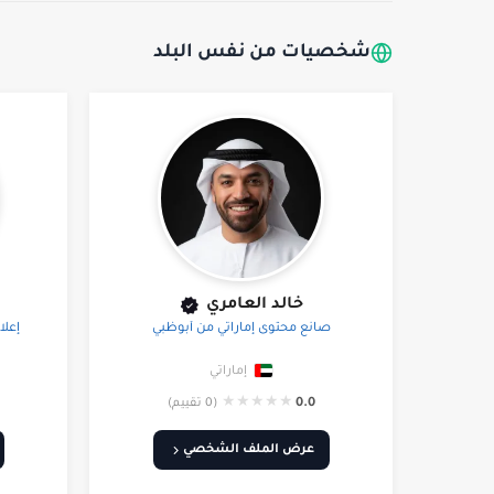
شخصيات من نفس البلد
خالد العامري
صانع محتوى إماراتي من أبوظبي
إعلا
إماراتي
★
★
★
★
★
0.0
(0 تقييم)
عرض الملف الشخصي