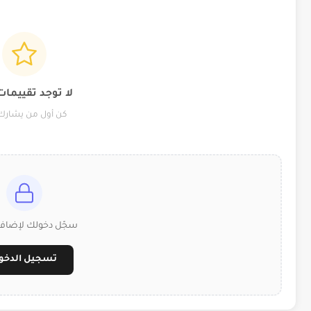
لا توجد تقييمات
كن أول من يشارك 
سجّل دخولك لإضافة
تسجيل الدخو