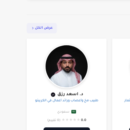
عرض الكل
د. اسعد رزق
مار
طبيب مخ وأعصاب ورائد أعمال في الكريبتو
سعودي
★
★
★
★
★
0.0
(0 تقييم)