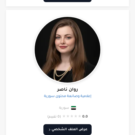
روان ناصر
إعلامية وصانعة محتوى سورية
سورية
★
★
★
★
★
0.0
(0 تقييم)
عرض الملف الشخصي