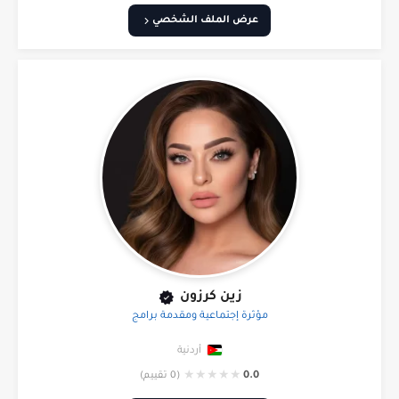
عرض الملف الشخصي
زين كرزون
مؤثرة إجتماعية ومقدمة برامج
أردنية
★
★
★
★
★
0.0
(0 تقييم)