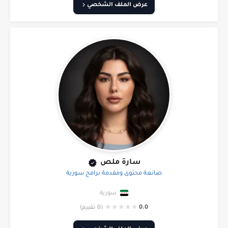
عرض الملف الشخصي
سارة ملص
صانعة محتوى ومقدمة برامج سورية
سورية
★
★
★
★
★
0.0
(0 تقييم)