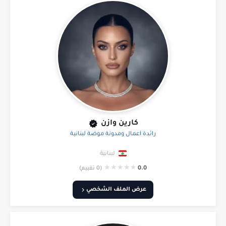
كارين وازن
رائدة أعمال ومدونة موضة لبنانية
لبنانية
★
★
★
★
★
0.0
(0 تقييم)
عرض الملف الشخصي