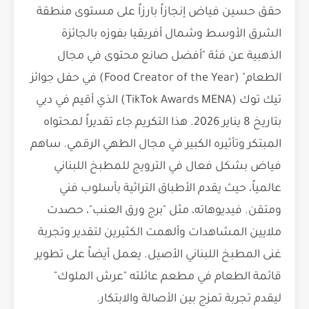
حقق حسين فياض إنجازاً بارزاً على مستوى منطقة
الشرق الأوسط وشمال أفريقيا بفوزه بالجائزة
الذهبية عن فئة "أفضل صانع محتوى في مجال
الطعام" (Food Creator of the Year) في حفل جوائز
تيك توك (TikTok Awards MENA) الذي أقيم في دبي
بتاريخ 8 يناير 2026. هذا التكريم جاء تقديراً لمحتواه
المبتكر وتأثيره الكبير في مجال الطهي الرقمي. ساهم
فياض بشكل فعال في الترويج للمطبخ اللبناني
عالمياً، حيث يقدم الأطباق التراثية بأسلوب فني
ومتقن. فيديوهاته، مثل "برج ورق العنب"، حصدت
ملايين المشاهدات وألهمت الكثيرين لتقدير وتجربة
غنى المطبخ اللبناني الأصيل. يعمل أيضاً على تطوير
قائمة الطعام في مطعم عائلته "عرش الملوك"
ليقدم تجربة تمزج بين الأصالة والابتكار.