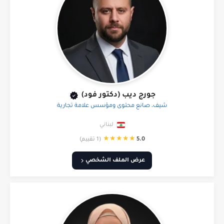
جورج ديب (دكتور فود)
شيف، صانع محتوى ومؤسس علامة تجارية
لبناني
★
★
★
★
★
5.0
(1 تقييم)
عرض الملف الشخصي