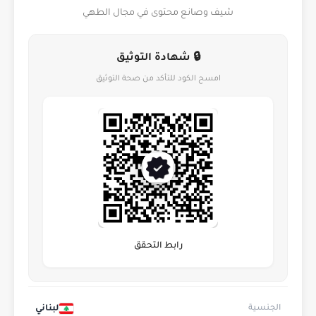
شيف وصانع محتوى في مجال الطهي
🔒 شهادة التوثيق
امسح الكود للتأكد من صحة التوثيق
رابط التحقق
لبناني
الجنسية