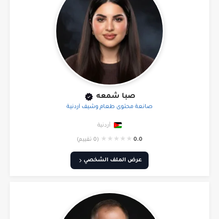
صبا شمعه
صانعة محتوى طعام وشيف أردنية
أردنية
★
★
★
★
★
0.0
(0 تقييم)
عرض الملف الشخصي