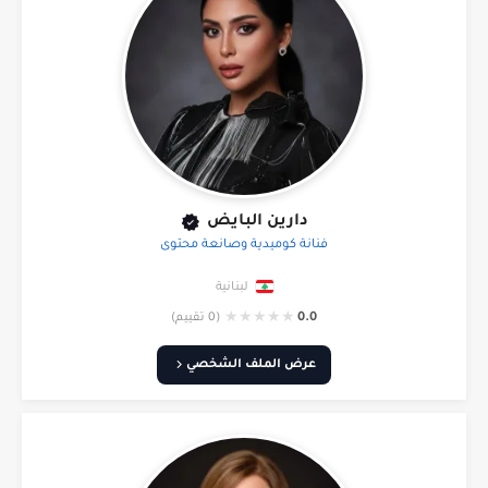
دارين البايض
فنانة كوميدية وصانعة محتوى
لبنانية
★
★
★
★
★
0.0
(0 تقييم)
عرض الملف الشخصي