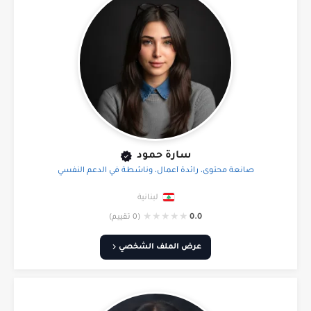
سارة حمود
صانعة محتوى، رائدة أعمال، وناشطة في الدعم النفسي
لبنانية
★
★
★
★
★
0.0
(0 تقييم)
عرض الملف الشخصي