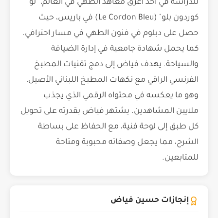
للدراسة في أحد أعرق معاهد الطهي في العالم، "لو
كوردون بلو" (Le Cordon Bleu) في باريس، حيث
حصل على دبلوم في فنون الطهي في مسار احترافي.
كما يحمل شهادة جامعية في إدارة الضيافة
والسياحة. يهدف فياض إلى دمج تقنيات المطبخ
الفرنسي الراقي مع نكهات المطبخ اللبناني الأصيل،
وهو ما يعكسه في محتواه الرقمي الذي يجذب
ملايين المشاهدين. يشتهر فياض بقدرته على تحويل
كل طبق إلى لوحة فنية، مع الحفاظ على بساطة
الشرح، مما يجعل وصفاته محبوبة ومتاحة
للمتابعين.
إنجازات حسين فياض