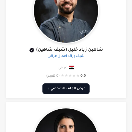
شاهين زياد خليل (شيف شاهين)
شيف ورائد أعمال عراقي
عراقي
★
★
★
★
★
0.0
(0 تقييم)
عرض الملف الشخصي