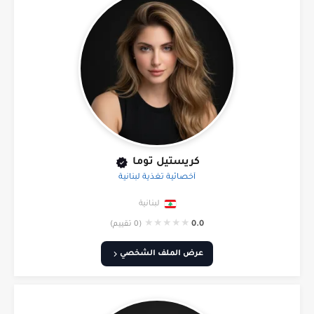
كريستيل توما
أخصائية تغذية لبنانية
لبنانية
★
★
★
★
★
0.0
(0 تقييم)
عرض الملف الشخصي