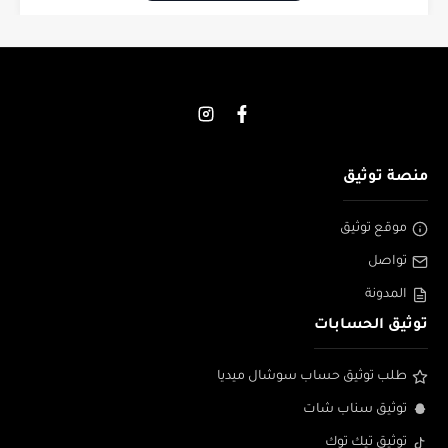
منصة توثيق
موقع توثيق
تواصل
المدونة
توثيق الحسابات
طلب توثيق حساب سوشال ميديا
توثيق سناب شات
توثيق تيك توك