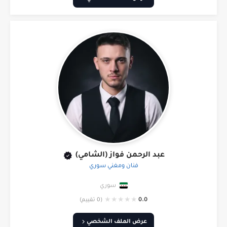
عبد الرحمن فواز (الشامي)
فنان ومغني سوري
سوري
★
★
★
★
★
0.0
(0 تقييم)
عرض الملف الشخصي