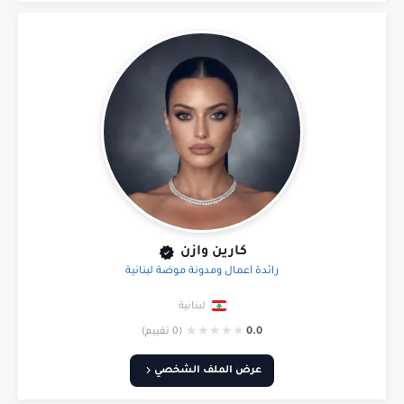
كارين وازن
رائدة أعمال ومدونة موضة لبنانية
لبنانية
★
★
★
★
★
0.0
(0 تقييم)
عرض الملف الشخصي