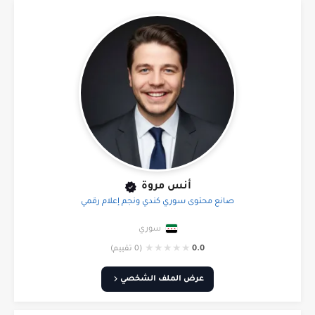
أنس مروة
صانع محتوى سوري كندي ونجم إعلام رقمي
سوري
★
★
★
★
★
0.0
(0 تقييم)
عرض الملف الشخصي