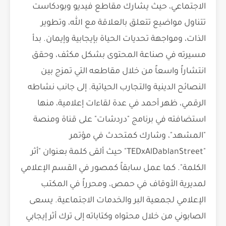
الاجتماعي، حيث يشارك مقاطع فيديو وبودكاست
تتناول مواضيع تتعلق بالعلاقة مع الله، وتطوير
الذات، ومواجهة تحديات الحياة بإيجابية وإيمان. بدأ
مسيرته في صناعة المحتوى بشكل مكثف، وحقق
انتشاراً واسعاً من خلال مقاطعه التي تمزج بين
النصائح الدينية والتجارب الحياتية. إلى جانب نشاطه
الرقمي، ظهر أحمد في عدة لقاءات إعلامية، منها
استضافته في برنامج "دردشات" على قناة ومنصة
"المشهد"، وشارك كمتحدث في مؤتمر
"TEDxAlDablanStreet" حيث ألقى كلمة بعنوان "أثر
الكلمة". كما عمل سابقاً كمصور في القسم الإعلامي
لمديرية الأوقاف في حمص، ومحرراً في المكتب
الإعلامي لجمعية البر والخدمات الاجتماعية. يسعى
الصابوني من خلال محتواه وكتاباته إلى ترك أثر إيجابي