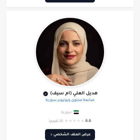
هديل العلي (ام سيف)
صانعة محتوى ويوتيوبر سورية
سورية
★
★
★
★
★
0.0
(0 تقييم)
عرض الملف الشخصي