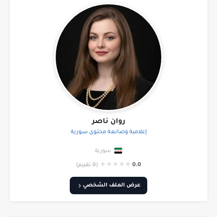
روان ناصر
إعلامية وصانعة محتوى سورية
سورية
★
★
★
★
★
0.0
(0 تقييم)
عرض الملف الشخصي