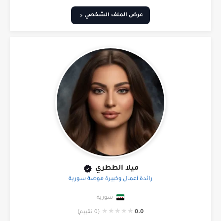
عرض الملف الشخصي
ميلا الططري
رائدة أعمال وخبيرة موضة سورية
سورية
★
★
★
★
★
0.0
(0 تقييم)