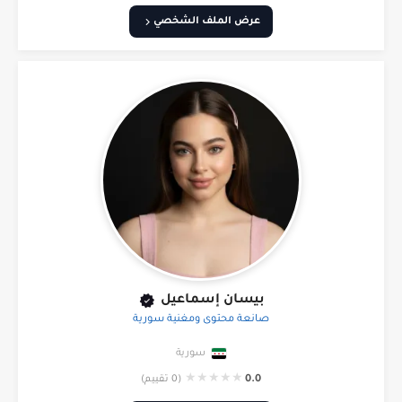
عرض الملف الشخصي
بيسان إسماعيل
صانعة محتوى ومغنية سورية
سورية
★
★
★
★
★
0.0
(0 تقييم)