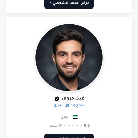
عرض الملف الشخصي
غيث مروان
صانع محتوى سوري
سوري
★
★
★
★
★
0.0
(0 تقييم)