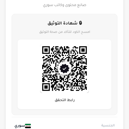
صانع محتوى وكاتب سوري
🔒 شهادة التوثيق
امسح الكود للتأكد من صحة التوثيق
رابط التحقق
سوري
الجنسية