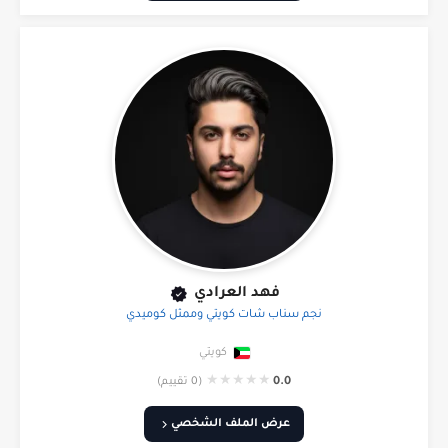
فهد العرادي
نجم سناب شات كويتي وممثل كوميدي
كويتي
★
★
★
★
★
0.0
(0 تقييم)
عرض الملف الشخصي