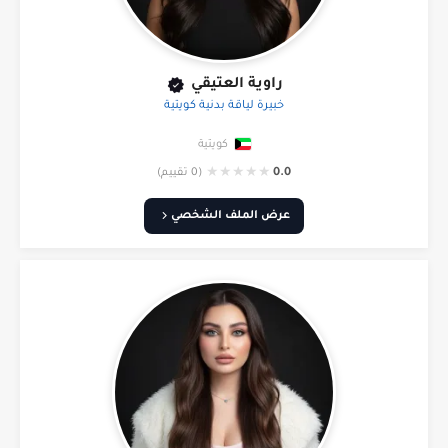
راوية العتيقي
خبيرة لياقة بدنية كويتية
كويتية
★
★
★
★
★
0.0
(0 تقييم)
عرض الملف الشخصي