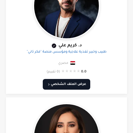
د. كريم علي
طبيب وخبير تغذية علاجية ومؤسس منصة "فكر تاني"
مصري
★
★
★
★
★
0.0
(0 تقييم)
عرض الملف الشخصي