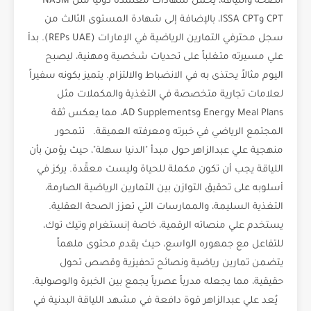
الصحة واللياقة، يحمل شهادات معتمدة دولياً مثل NASM
CPT وISSA CPT، بالإضافة إلى شهادة المستوى الثالث من
سجل محترفي التمارين الرياضية في الإمارات (REPs UAE). بدأ
علي مسيرته متغلباً على تحديات شخصية ومهنية، ليصبح
اليوم مثالاً يحتذى به في الانضباط والالتزام. يتميز بكونه سفيراً
لعلامات تجارية متخصصة في التغذية والمكملات مثل
Energy Meal Plans وAD Supplements، مما يعكس ثقة
المجتمع الرياضي في خبرته ومعرفته العميقة. تتمحور
منهجية علي عبدالزاهر حول مبدأ "الدنيا سهلة"، حيث يؤمن بأن
اللياقة يجب أن تكون مكملة للحياة وليست معقّدة. يركز في
أسلوبه على تحقيق التوازن بين التمارين الرياضية الصارمة،
التغذية السليمة، والممارسات التي تعزز الصحة العقلية.
يستخدم علي منصاته الرقمية، خاصة إنستغرام وتيك توك،
للتفاعل مع جمهوره الواسع، حيث يقدم محتوى ملهماً
يتضمن تمارين رياضية ونصائح تحفيزية وقصص تحول
حقيقية، مما يجعله مدرباً عصرياً يجمع بين الخبرة والوصولية.
يُعد علي عبدالزاهر قوة دافعة في مشهد اللياقة البدنية في