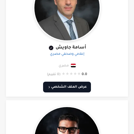
أسامة جاويش
إعلامي وصحفي مصري
مصري
★
★
★
★
★
0.0
(0 تقييم)
عرض الملف الشخصي