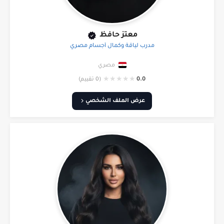
معتز حافظ
مدرب لياقة وكمال أجسام مصري
مصري
★
★
★
★
★
0.0
(0 تقييم)
عرض الملف الشخصي