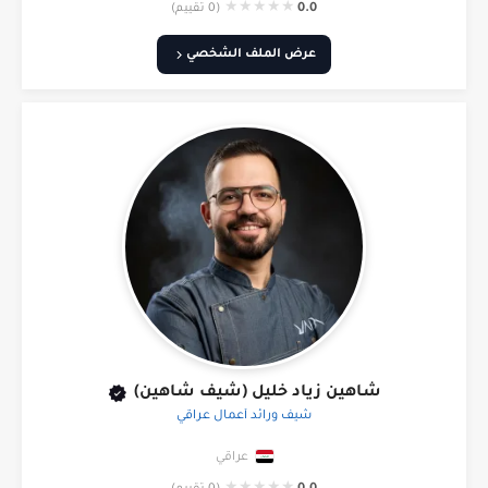
★
★
★
★
★
0.0
(0 تقييم)
عرض الملف الشخصي
شاهين زياد خليل (شيف شاهين)
شيف ورائد أعمال عراقي
عراقي