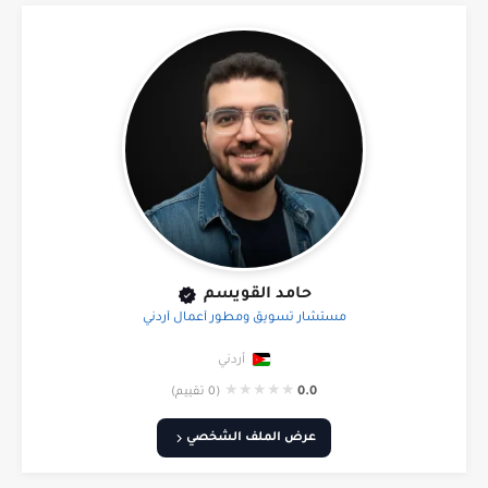
حامد القويسم
مستشار تسويق ومطور أعمال أردني
أردني
★
★
★
★
★
0.0
(0 تقييم)
عرض الملف الشخصي