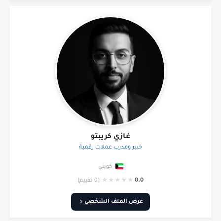
غازي كريبتو
خبير ومدرب عملات رقمية
كويتي
★
★
★
★
★
0.0
(0 تقييم)
عرض الملف الشخصي