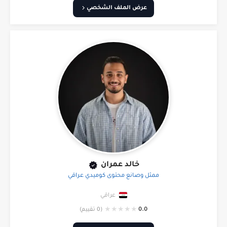
عرض الملف الشخصي
خالد عمران
ممثل وصانع محتوى كوميدي عراقي
عراقي
★
★
★
★
★
0.0
(0 تقييم)