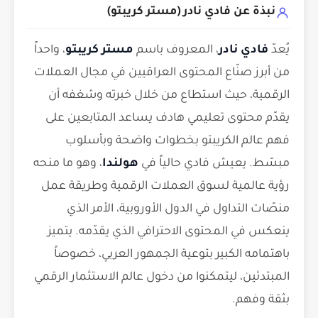
نبذة عن فادي نادر (مستر كريبتو)
يُعدّ
فادي نادر
، المعروف باسم
مستر كريبتو
، واحداً
من أبرز صنّاع المحتوى العراقيين في مجال العملات
الرقمية، حيث استطاع من خلال خبرته وشغفه أن
يقدّم محتوى تعليمي هادف يساعد المتابعين على
فهم عالم الكريبتو بخطوات واضحة وبأسلوب
مبسّط. يعيش فادي حالياً في
هولندا
، وهو ما منحه
رؤية عالمية لسوق العملات الرقمية وطريقة عمل
منصّات التداول في الدول الأوروبية، الأمر الذي
ينعكس في المحتوى الاحترافي الذي يقدّمه. يتميز
باهتمامه الكبير بتوعية الجمهور العربي، خصوصاً
المبتدئين، ليتمكنوا من دخول عالم الاستثمار الرقمي
بثقة وفهم.