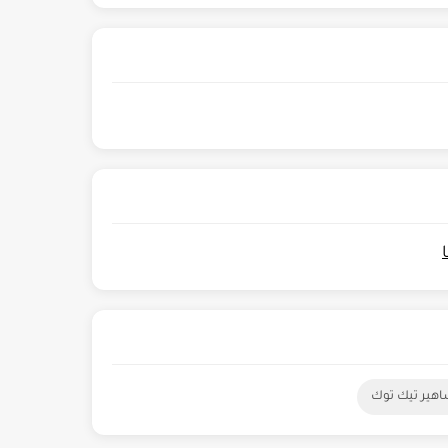
هير تيك توك