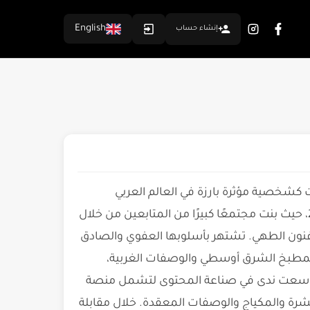
English
إنشاء حساب
كشخصية مؤثرة بارزة في العالم العربي
الرقمي. بدأت مسيرتها على منصة إنستغرام في يونيو 2013، حيث بنت مجتمعًا كبيرًا من المتابعين من خلال
فنون الطهي. تشتهر بأسلوبها العفوي والصادق
المطبخ الشرق أوسطي والوصفات الغربية،
ا. توسعت ندى في صناعة المحتوى لتشمل منصة
بشرة والمكياج والوصفات المعقدة. خلال مقابلة