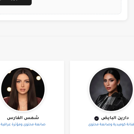
دارين البايض
شمس الفارس
نانة كوميدية وصانعة محتوى
صانعة محتوى ومؤثرة عراقية