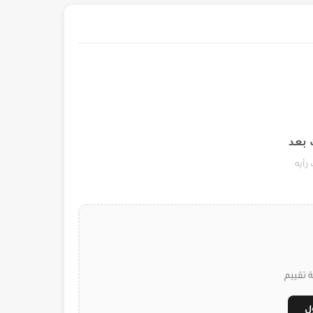
 بعد
رأيه
 تقييم
ل