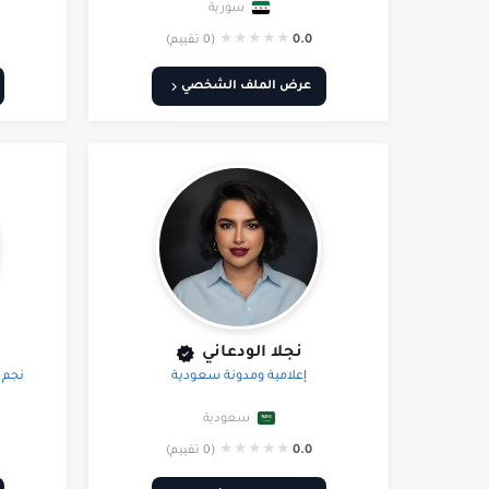
سورية
★
★
★
★
★
0.0
(0 تقييم)
عرض الملف الشخصي
نجلا الودعاني
إعلامية ومدونة سعودية
نجم 
سعودية
★
★
★
★
★
0.0
(0 تقييم)