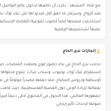
مع قناة "المشهد"، ذكرت أن دافعها لدخول عالم التواصل ال
بعد الزواج، وسرعان ما حقق أول فيديو لها على تيك توك نجاحا
استخدمت منصتها أيضاً كصوت للتوعية بالقضايا الإنسانية، 
عميقاً لشخصيتها الرقمية.
إنجازات ندى الحاج
نجحت ندى الحاج في بناء حضور قوي ومتعدد المنصات، حيث ت
إنستغرام، تيك توك، يوتيوب، وسناب شات. يتنوع محتواها
أوسطية ودروس المكياج، مما جعلها مصدراً موثوقاً في 
بفعالية لزيادة الوعي حول القضية الفلسطينية، حيث قا
جمهورها العالمي. هذا التحول في المحتوى لاقى دعماً كبيرا
صوتها لإحداث تأثير إيجابي.