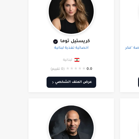
كريستيل توما
صة "فكر
أخصائية تغذية لبنانية
لبنانية
★
★
★
★
★
0.0
(0 تقييم)
عرض الملف الشخصي