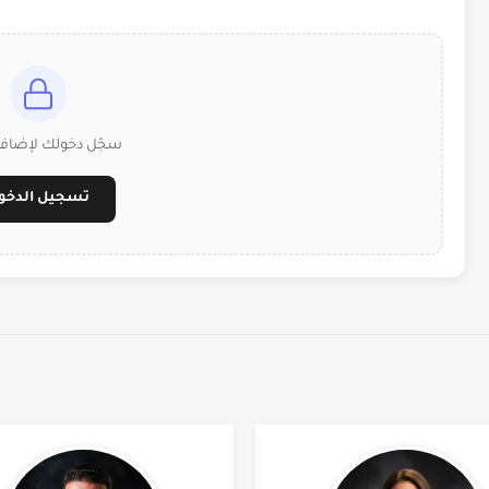
سجّل دخولك لإضافة
تسجيل الدخو