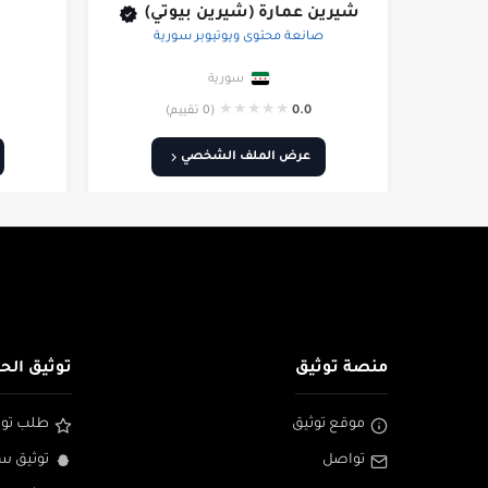
شيرين عمارة (شيرين بيوتي)
صانعة محتوى ويوتيوبر سورية
سورية
★
★
★
★
★
0.0
(0 تقييم)
عرض الملف الشخصي
منصة توثيق
توثيق الح
موقع توثيق
طلب توث
تواصل
توثيق س