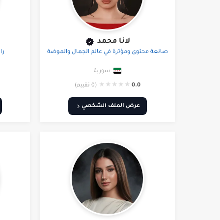
لانا محمد
صانعة محتوى ومؤثرة في عالم الجمال والموضة
را
سورية
★
★
★
★
★
0.0
(0 تقييم)
عرض الملف الشخصي