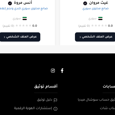
غيث مروان
أنس مروة
صانع محتوى سوري
صانع محتوى سوري كندي ونجم إعلام
سوري
سوري
★
★
★
★
★
★
★
★
★
★
0.0
(0 تقييم)
0.0
(0 تقييم)
عرض الملف الشخصي
عرض الملف الشخصي
سابات
أقسام توثيق
يق حساب سوشال ميديا
دليل توثيق
ناب شات
إستشارات الهوية الرقمية