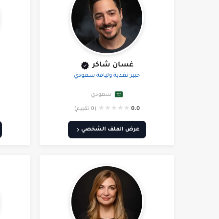
غسان شاكر
خبير تغذية ولياقة سعودي
سعودي
★
★
★
★
★
0.0
(0 تقييم)
عرض الملف الشخصي