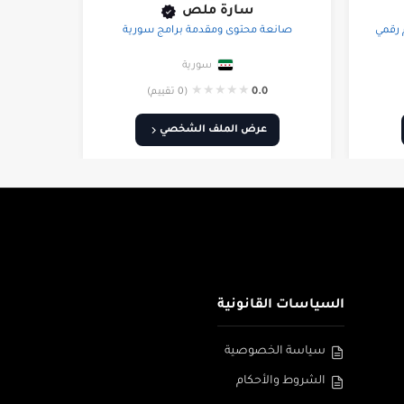
سارة ملص
 رقمي
صانعة محتوى ومقدمة برامج سورية
سورية
★
★
★
★
★
0.0
(0 تقييم)
عرض الملف الشخصي
السياسات القانونية
سياسة الخصوصية
الشروط والأحكام