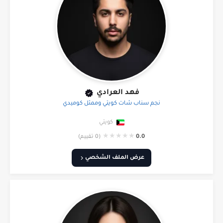
فهد العرادي
نجم سناب شات كويتي وممثل كوميدي
كويتي
★
★
★
★
★
0.0
(0 تقييم)
عرض الملف الشخصي