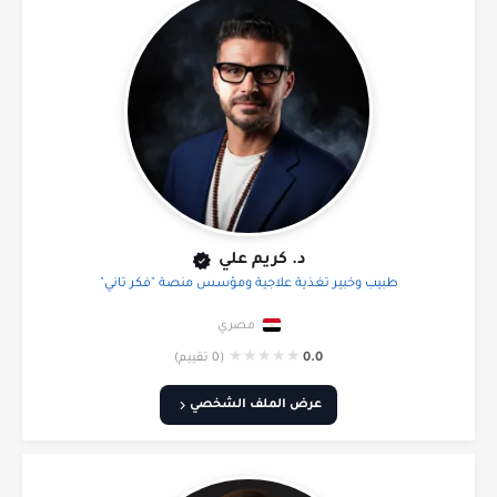
د. كريم علي
طبيب وخبير تغذية علاجية ومؤسس منصة "فكر تاني"
مصري
★
★
★
★
★
0.0
(0 تقييم)
عرض الملف الشخصي