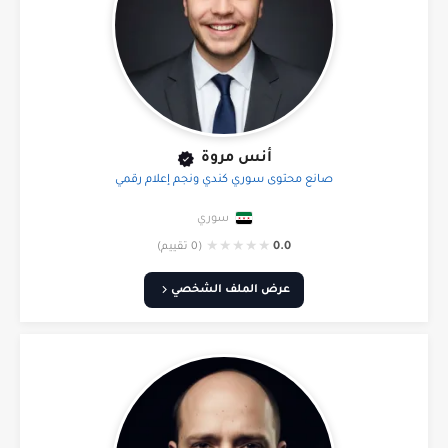
أنس مروة
صانع محتوى سوري كندي ونجم إعلام رقمي
سوري
★
★
★
★
★
0.0
(0 تقييم)
عرض الملف الشخصي