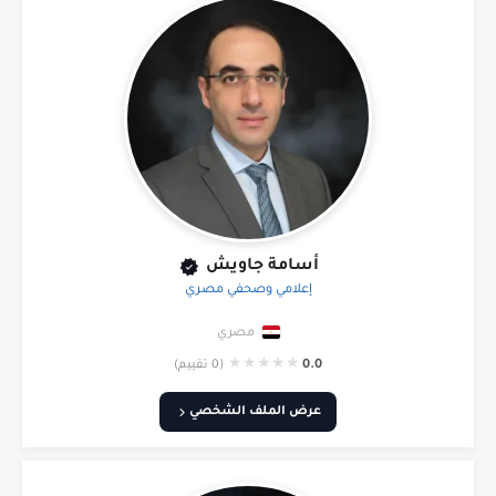
أسامة جاويش
إعلامي وصحفي مصري
مصري
★
★
★
★
★
0.0
(0 تقييم)
عرض الملف الشخصي