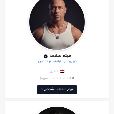
هيثم سلامة
خبير ومدرب لياقة بدنية مصري
مصري
★
★
★
★
★
0.0
(0 تقييم)
عرض الملف الشخصي