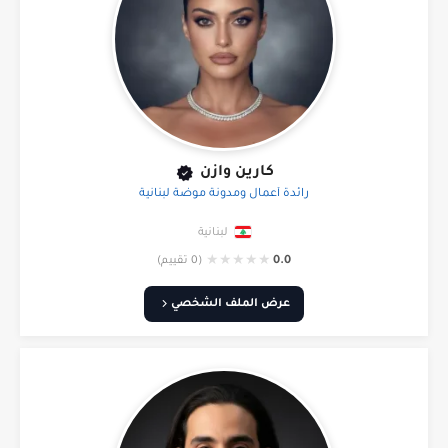
كارين وازن
رائدة أعمال ومدونة موضة لبنانية
لبنانية
★
★
★
★
★
0.0
(0 تقييم)
عرض الملف الشخصي