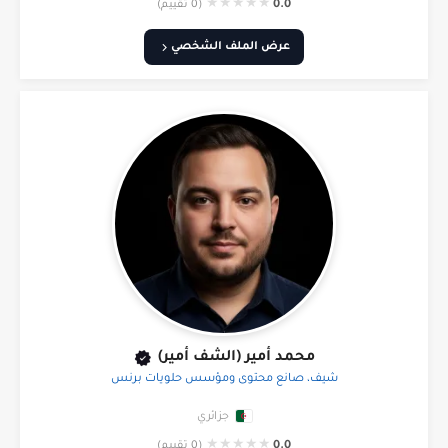
★
★
★
★
★
0.0
(0 تقييم)
عرض الملف الشخصي
محمد أمير (الشف أمير)
شيف، صانع محتوى ومؤسس حلويات برنس
جزائري
★
★
★
★
★
0.0
(0 تقييم)