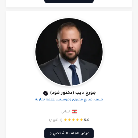
جورج ديب (دكتور فود)
شيف، صانع محتوى ومؤسس علامة تجارية
لبناني
★
★
★
★
★
5.0
(1 تقييم)
عرض الملف الشخصي