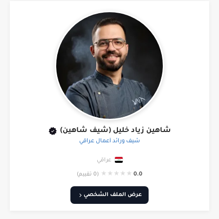
شاهين زياد خليل (شيف شاهين)
شيف ورائد أعمال عراقي
عراقي
★
★
★
★
★
0.0
(0 تقييم)
عرض الملف الشخصي