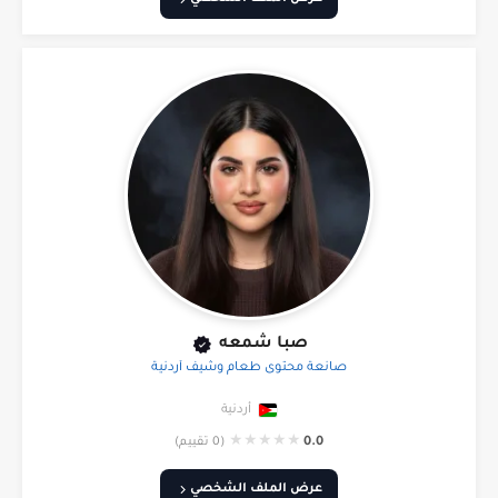
صبا شمعه
صانعة محتوى طعام وشيف أردنية
أردنية
★
★
★
★
★
0.0
(0 تقييم)
عرض الملف الشخصي