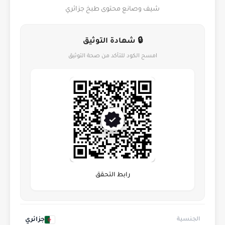
شيف وصانع محتوى طبخ جزائري
🔒 شهادة التوثيق
امسح الكود للتأكد من صحة التوثيق
رابط التحقق
جزائري
الجنسية