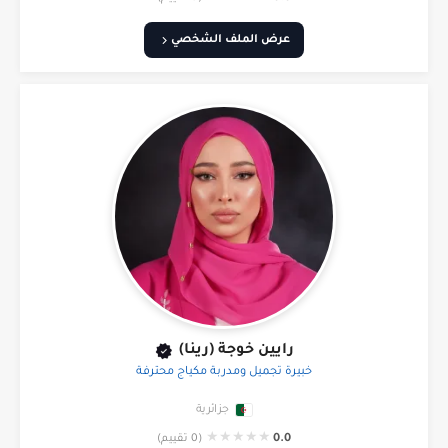
عرض الملف الشخصي
رايين خوجة (رينا)
خبيرة تجميل ومدربة مكياج محترفة
جزائرية
★
★
★
★
★
0.0
(0 تقييم)