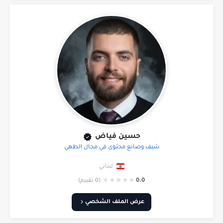
حسين فياض
شيف وصانع محتوى في مجال الطهي
لبناني
★
★
★
★
★
0.0
(0 تقييم)
عرض الملف الشخصي