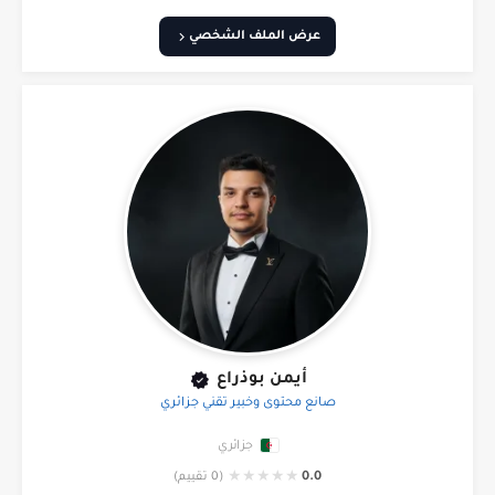
عرض الملف الشخصي
أيمن بوذراع
صانع محتوى وخبير تقني جزائري
جزائري
★
★
★
★
★
0.0
(0 تقييم)