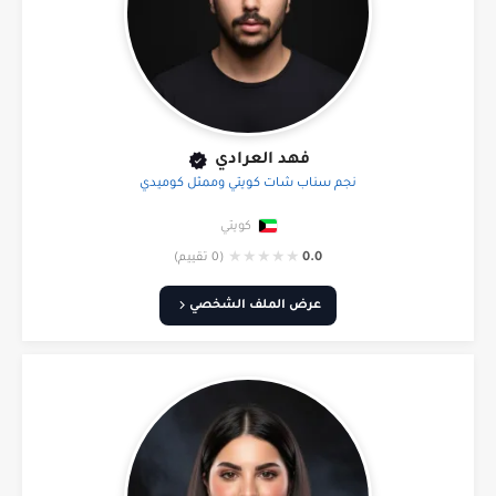
فهد العرادي
نجم سناب شات كويتي وممثل كوميدي
كويتي
★
★
★
★
★
0.0
(0 تقييم)
عرض الملف الشخصي