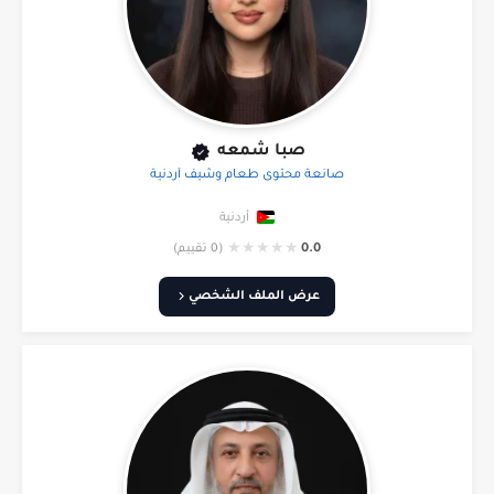
صبا شمعه
صانعة محتوى طعام وشيف أردنية
أردنية
★
★
★
★
★
0.0
(0 تقييم)
عرض الملف الشخصي