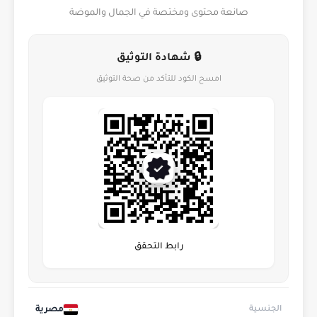
صانعة محتوى ومختصة في الجمال والموضة
🔒 شهادة التوثيق
امسح الكود للتأكد من صحة التوثيق
رابط التحقق
مصرية
الجنسية