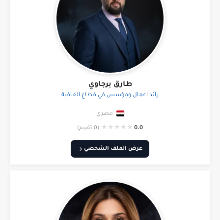
طارق برجاوي
رائد أعمال ومؤسس في قطاع العافية
مصري
★
★
★
★
★
0.0
(0 تقييم)
عرض الملف الشخصي