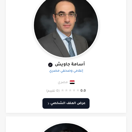
أسامة جاويش
إعلامي وصحفي مصري
مصري
★
★
★
★
★
0.0
(0 تقييم)
عرض الملف الشخصي