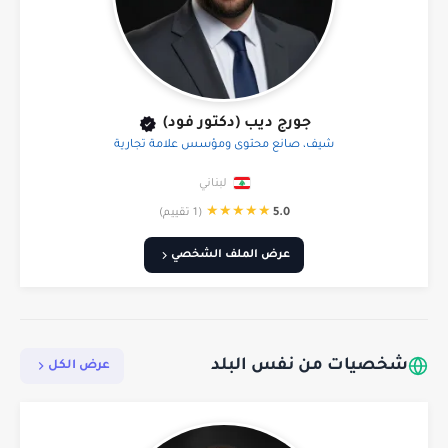
جورج ديب (دكتور فود)
شيف، صانع محتوى ومؤسس علامة تجارية
لبناني
★
★
★
★
★
5.0
(1 تقييم)
عرض الملف الشخصي
شخصيات من نفس البلد
عرض الكل