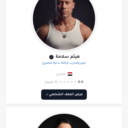
هيثم سلامة
خبير ومدرب لياقة بدنية مصري
مصري
★
★
★
★
★
0.0
(0 تقييم)
عرض الملف الشخصي