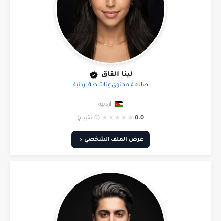
لينا القاق
صانعة محتوى وناشطة أردنية
أردنية
★
★
★
★
★
0.0
(0 تقييم)
عرض الملف الشخصي