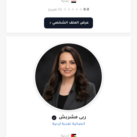
يمنية
★
★
★
★
★
0.0
(0 تقييم)
عرض الملف الشخصي
ربى مشربش
أخصائية تغذية أردنية
أردنية