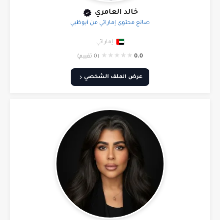
خالد العامري
صانع محتوى إماراتي من أبوظبي
إماراتي
★
★
★
★
★
0.0
(0 تقييم)
عرض الملف الشخصي