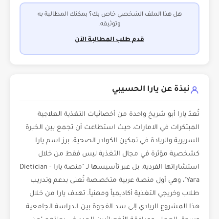
هل هذا الملف الشخصي خاص بك؟ بمكنك المطالبة به
وتوثيقه.
قدم طلب المطالبة الآن
نبذة عن يارا الحسيبي
تُعدّ يارا أبو شريخ واحدة من أخصائيات التغذية العلاجية
المبتكرات في الامارات، حيث استطاعت أن تجمع بين الخبرة
السريرية والريادة في تمكين الكوادر الصحية. برز اسم يارا
كشخصية مؤثرة في مجال التغذية ليس فقط من خلال
استشاراتها الفردية، بل عبر تأسيسها لـ "منصة يارا - Dietician
Yara"، وهي أول منصة عربية متخصصة تُعنى بدعم وتدريب
طلاب وخريجي التغذية أكاديمياً ومهنياً. تهدف يارا من خلال
هذا المشروع الريادي إلى سد الفجوة بين الدراسة الجامعية