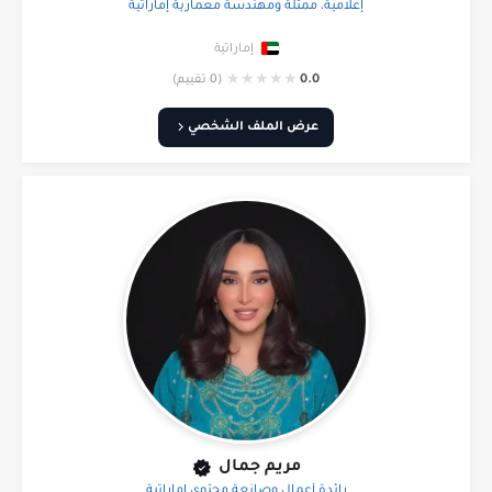
إعلامية، ممثلة ومهندسة معمارية إماراتية
إماراتية
★
★
★
★
★
0.0
(0 تقييم)
عرض الملف الشخصي
مريم جمال
رائدة أعمال وصانعة محتوى إماراتية