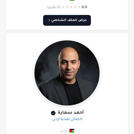
★
★
★
★
★
0.0
(0 تقييم)
عرض الملف الشخصي
أحمد سمارة
أخصائي تغذية أردني
أردني