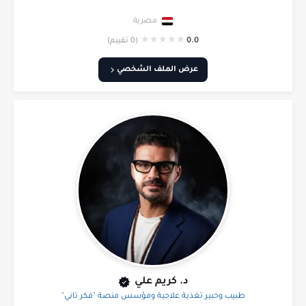
مصرية
★
★
★
★
★
0.0
(0 تقييم)
عرض الملف الشخصي
د. كريم علي
طبيب وخبير تغذية علاجية ومؤسس منصة "فكر تاني"