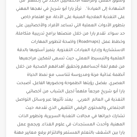
وسوق العمل، ومرافقة الأخصائيين الجدد في رحلتهم "من
الشهادة إلى العيادة". تركّز يارا أبو شريخ في نهجها المهني
على التغذية العلاجية المبنية على الأدلة، مع اهتمام خاص
بتطوير الأدوات العملية التي تساعد الأفراد والأخصائيين على
حد سواء. تقدم يارا من خلال منصتها برامج تدريبية متكاملة،
وخطط عمل (Roadmaps) واضحة لتطوير المهارات
الاستشارية وإدارة العيادات التغذوية. يتميز أسلوبها بالدقة
العلمية والتبسيط العملي، حيث تسعى لتمكين مراجعيها
من فهم لغة أجسامهم وتحقيق أهدافهم الصحية من خلال
أنظمة غذائية مرنة ومدروسة تتناسب مع نمط الحياة
العصري. بفضل رؤيتها الطموحة وحضورها الفاعل، أصبحت
يارا أبو شريخ مرجعاً ملهماً لجيل الشباب من أخصائيي
التغذية في العالم العربي. يمتد تأثيرها عبر وسائل التواصل
الاجتماعي والمحتوى الرقمي التثقيفي الذي تقدمه، حيث
تشارك خبراتها في مجالات التغذية السريرية، وتطوير الذات
المهنية، وأحدث المستجدات في علوم الغذاء. ويجمع عمل
يارا بين الشغف بالتعلم المستمر والالتزام برفع معايير مهنة