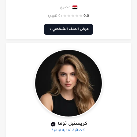
مصري
★
★
★
★
★
0.0
(0 تقييم)
عرض الملف الشخصي
كريستيل توما
أخصائية تغذية لبنانية