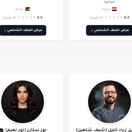
العافية
يمنية
أردنية
★
★
★
★
★
★
★
★
★
★
0.0
(0 تقييم)
0.0
(0 تقييم)
عرض الملف الشخصي
عرض الملف الشخصي
 زياد خليل (شيف شاهين)
نور ستارز (نور نعيم)