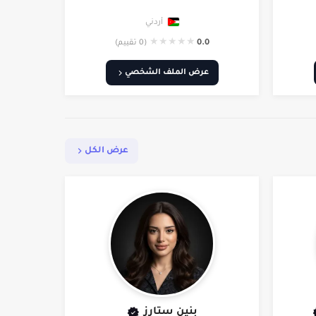
أردني
★
★
★
★
★
0.0
(0 تقييم)
عرض الملف الشخصي
عرض الكل
بنين ستارز