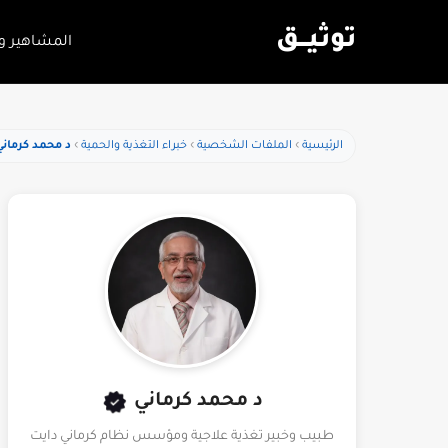
توثيـــق
المشاهير و
الرئيسية
الملفات الشخصية
خبراء التغذية والحمية
د محمد كرماني
د محمد كرماني
طبيب وخبير تغذية علاجية ومؤسس نظام كرماني دايت