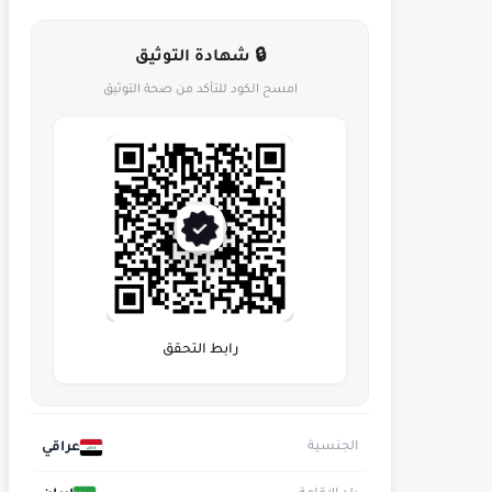
🔒 شهادة التوثيق
امسح الكود للتأكد من صحة التوثيق
رابط التحقق
عراقي
الجنسية