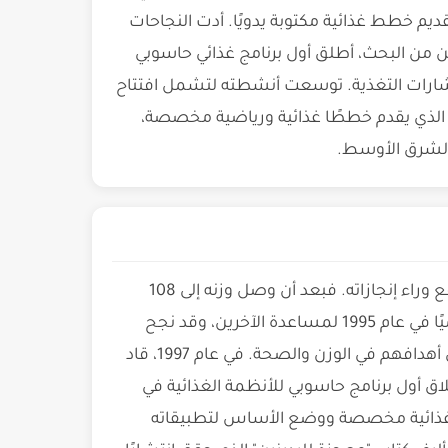
ًا بتقديم خطط غذائية مكتوبة يدويًا. أدت النجاحات
ر في مسيرته، ففي عام 1997، وبعد عامين من البحث، أطلق أول برنامج غذائي حاسوبي
شارات التغذية. توسعت أنشطته لتشمل افتتاح
اتب في مدن مختلفة وتطوير تطبيق "Dr. Kermani Diet" الذي يقدم خططًا غذائية ورياضية مخصصة،
الشرق الأوسط.
كانت معاناة الدكتور كرماني الشخصية مع السمنة هي الدافع وراء إنجازاته. فبعد أن وصل وزنه إلى 108
كيلوغرامات، صمم نظامًا غذائيًا لنفسه أولاً، ثم أطلقه رسميًا في عام 1995 لمساعدة الآخرين، وقد نجح
برنامجه في مساعدة أكثر من 1.5 مليون شخص على تحقيق أهدافهم في الوزن والصحة. في عام 1997، قاد
طلاق أول برنامج حاسوبي للأنظمة الغذائية في
 غذائية مخصصة ووضع الأساس لتطبيقاته