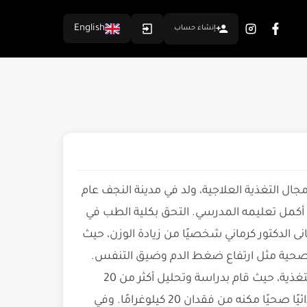
English
إنشاء حساب
ال التغذية العلاجية، ولد في مدينة النجف عام
إيرانيين. انتقلت عائلته إلى بغداد عام 1951، حيث أكمل تعليمه المدرسي. التحق بكلية الطب في
رج منها عام 1973. بعد تخرجه، عانى الدكتور كرماني شخصيًا من زيادة الوزن، حيث
في مشاكل صحية مثل ارتفاع ضغط الدم وضيق التنفس.
هذه التجربة الشخصية دفعته إلى البحث المكثف في علم التغذية، حيث قام بدراسة وتحليل أكثر من 20
مرجعًا متخصصًا. استنادًا إلى أبحاثه وتجربته، طور نظامًا غذائيًا صحيًا مكنه من فقدان 20 كيلوغرامًا. وفي