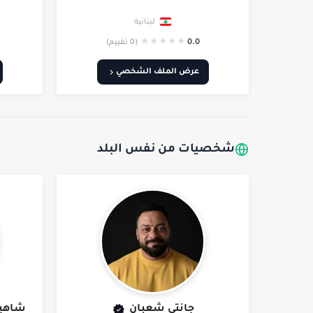
لبنانية
★
★
★
★
★
0.0
(0 تقييم)
عرض الملف الشخصي
شخصيات من نفس البلد
جانتي شعبان
شاهين