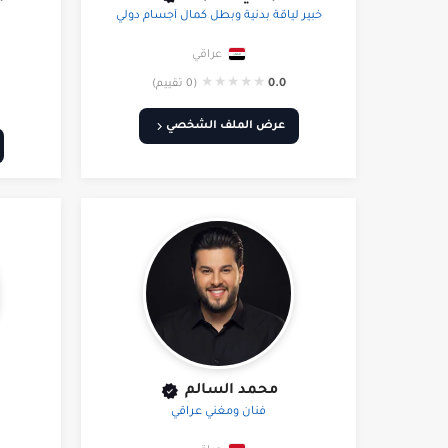
خبير لياقة بدنية وبطل كمال أجسام دولي
عراقي
★
★
★
★
★
0.0
(0 تقييم)
عرض الملف الشخصي
محمد السالم
فنان ومغني عراقي