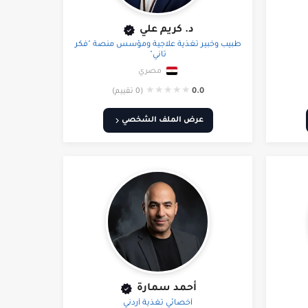
د. كريم علي
طبيب وخبير تغذية علاجية ومؤسس منصة "فكر
تاني"
مصري
★
★
★
★
★
0.0
(0 تقييم)
عرض الملف الشخصي
أحمد سمارة
أخصائي تغذية أردني