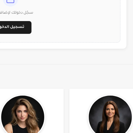
سجّل دخولك لإضافة
تسجيل الدخو