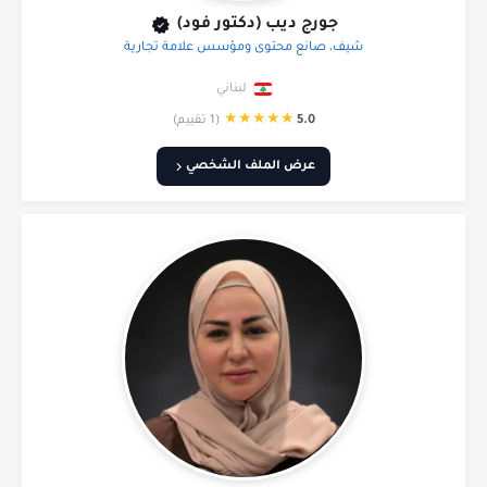
جورج ديب (دكتور فود)
شيف، صانع محتوى ومؤسس علامة تجارية
لبناني
★
★
★
★
★
5.0
(1 تقييم)
عرض الملف الشخصي