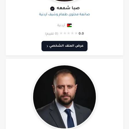
صبا شمعه
صانعة محتوى طعام وشيف أردنية
أردنية
★
★
★
★
★
0.0
(0 تقييم)
عرض الملف الشخصي