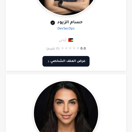
حسام الزيود
DevSecOps
أردني
★
★
★
★
★
0.0
(0 تقييم)
عرض الملف الشخصي