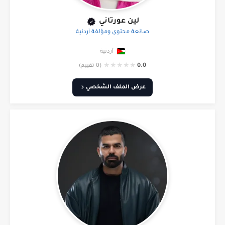
لين عورتاني
صانعة محتوى ومؤلفة أردنية
أردنية
★
★
★
★
★
0.0
(0 تقييم)
عرض الملف الشخصي