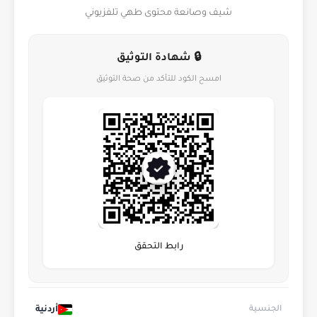
شيف وصانعة محتوى طهي تلفزيوني
🔒 شهادة التوثيق
امسح الكود للتأكد من صحة التوثيق
رابط التحقق
أردنية
الجنسية