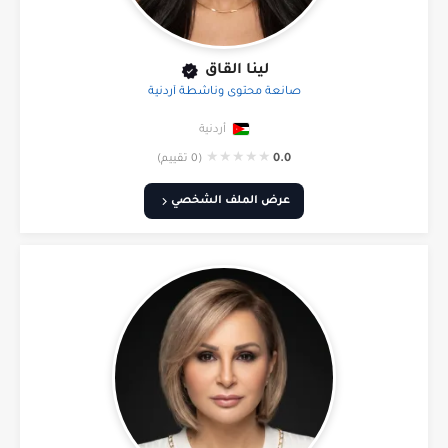
لينا القاق
صانعة محتوى وناشطة أردنية
أردنية
★
★
★
★
★
0.0
(0 تقييم)
عرض الملف الشخصي