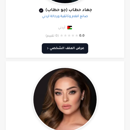
جهاد حطاب (جو حطاب)
صانع أفلام وثائقية ورحالة أردني
أردني
★
★
★
★
★
0.0
(0 تقييم)
عرض الملف الشخصي