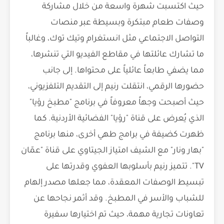
حيث اكتسبت شهرة واسعة من خلال مشاركة
وصفات طعام مبتكرة وبسيطة عبر منصات
التواصل الاجتماعي مثل انستغرام وتيك توك، وغالباً
ما تشارك عائلتها في مقاطع الفيديو التي تنشرها،
مما يضفي طابعاً عائلياً على محتواها. إلى جانب
حضورها الرقمي، انتقلت رنيم إلى التقديم التلفزيوني،
حيث أصبحت وجهاً معروفاً في برنامج "مطبخ رؤيا"
الذي يُعرض على قناة "رؤيا" الفضائية الأردنية. كما
ظهرت كضيفة في برامج طهي أخرى، منها برنامج
"بهار ونار" مع الشيف امتياز الجيتاوي على قناة "عمّان
TV". تتميز رنيم بأسلوبها العفوي وقدرتها على
تبسيط الوصفات المعقدة، مما جعلها مصدر إلهام
للشباب والأسر في المطبخ. وقد أثمر نجاحها عن
تعاونات تجارية مهمة، حيث تم اختيارها سفيرة