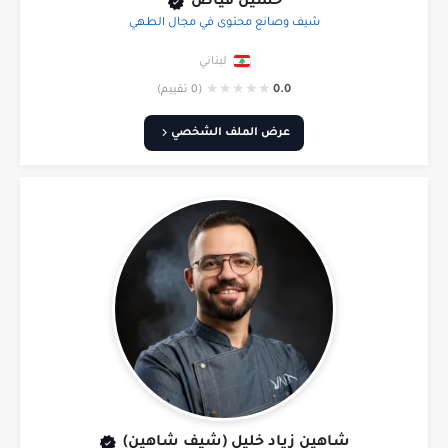
حسين فياض
شيف وصانع محتوى في مجال الطهي
لبناني
★
★
★
★
★
0.0
(0 تقييم)
عرض الملف الشخصي
شاهين زياد خليل (شيف شاهين)